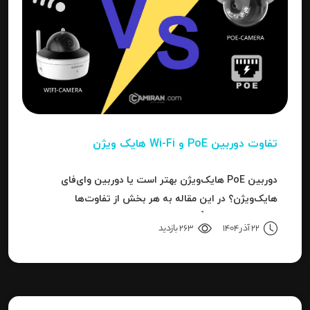
تفاوت دوربین PoE و Wi-Fi هایک‌ ویژن
دوربین PoE هایک‌ویژن بهتر است یا دوربین وای‌فای
هایک‌ویژن؟ در این مقاله به هر بخش از تفاوت‌ها
می‌پردازیم تا دقیقاً مشخص شود برای هر کاربرد، کدام نوع
22 آذر 1404
263 بازدید
بهترین انتخاب است.