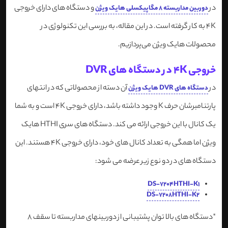
در
و دستگاه های دارای خروجی
دوربین مداربسته 8 مگاپیکسلی هایک ویژن
4K به کار گرفته است. در این مقاله، به بررسی این تکنولوژی در
محصولات هایک ویژن می‌پردازیم.
خروجی 4K در دستگاه های DVR
در
آن دسته از محصولاتی که در انتهای
دستگاه های DVR هایک ویژن
پارتنامبرشان حرف K وجود داشته باشد، دارای خروجی 4K است و به شما
یک کانال با این خروجی ارائه می کند. دستگاه های سری HTHI هایک
ویژن اما همگی به تعداد کانال های خود، دارای خروجی 4K هستند. این
دستگاه های در دو نوع زیر عرضه می شود:
DS-7204HTHI-K1
DS-7208HTHI-K2
*دستگاه های بالا توان پشتیبانی از دوربینهای مداربسته تا سقف 8