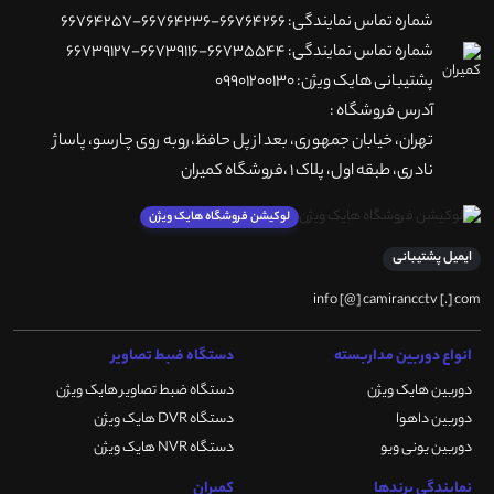
شماره تماس نمایندگی: 66764266-66764236-66764257
شماره تماس نمایندگی: 66735544-66739116-66739127
پشتیبانی هایک ویژن: 09901200130
آدرس فروشگاه :
تهران، خيابان جمهوری، بعد از پل حافظ،روبه روی چارسو، پاساژ
نادری، طبقه اول، پلاک 1 ،فروشگاه کمیران
لوکیشن فروشگاه هایک ویژن
ایمیل پشتیبانی
info [@] camirancctv [.] com
انواع دوربین مداربسته
دستگاه ضبط تصاویر
دوربین هایک ویژن
دستگاه ضبط تصاویر هایک ویژن
دوربین داهوا
دستگاه DVR هایک ویژن
دوربین یونی ویو
دستگاه NVR هایک ویژن
نمایندگی برندها
کمیران