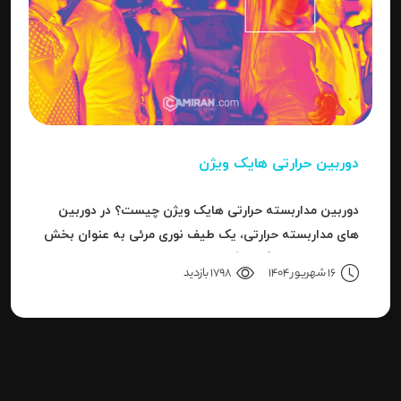
دوربین حرارتی هایک ویژن
دوربین مداربسته حرارتی هایک ویژن چیست؟ در دوربین
های مداربسته حرارتی، یک طیف نوری مرئی به عنوان بخش
کوچکی از باند بزرگ سیگنال های قابل ردیاب یا امواج این
16 شهریور 1404
1798 بازدید
سری دوربین هاست.