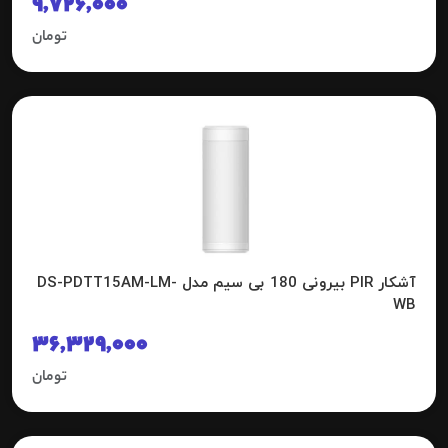
9,726,000
تومان
آشکار PIR بیرونی 180 بی سیم مدل DS-PDTT15AM-LM-
WB
36,329,000
تومان