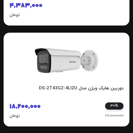
4,383,000
تومان
دوربین هایک ویژن مدل DS-2T43G2-4LI2U
18,200,000
30%
26,000,000
تومان