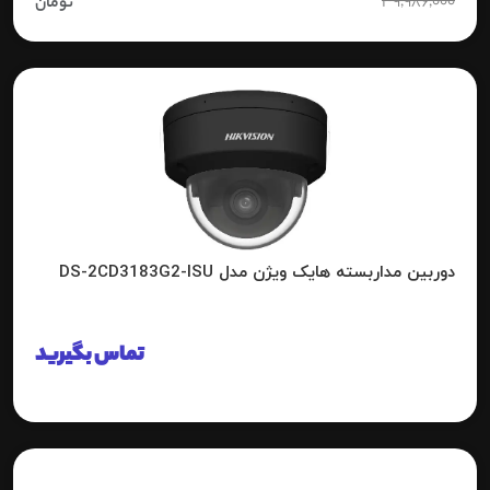
39,986,000
تومان
دوربین مداربسته هایک ویژن مدل DS-2CD3183G2-ISU
تماس بگیرید