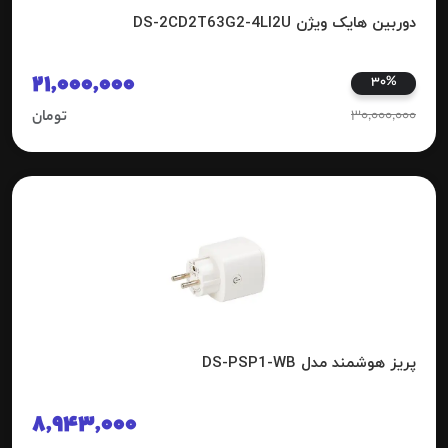
دوربین هایک ویژن DS-2CD2T63G2-4LI2U
21,000,000
30%
30,000,000
تومان
پریز هوشمند مدل DS-PSP1-WB
8,943,000