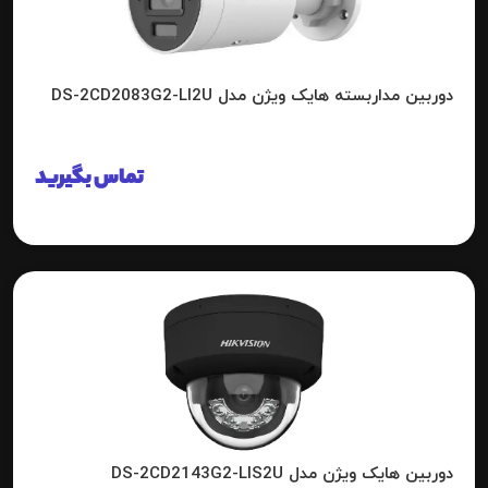
دوربین مداربسته هایک ویژن مدل DS-2CD2083G2-LI2U
تماس بگیرید
دوربین هایک ویژن مدل DS-2CD2143G2-LIS2U