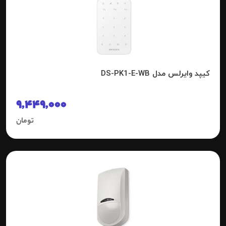
کیپد وایرلس مدل DS-PK1-E-WB
9,449,000
تومان