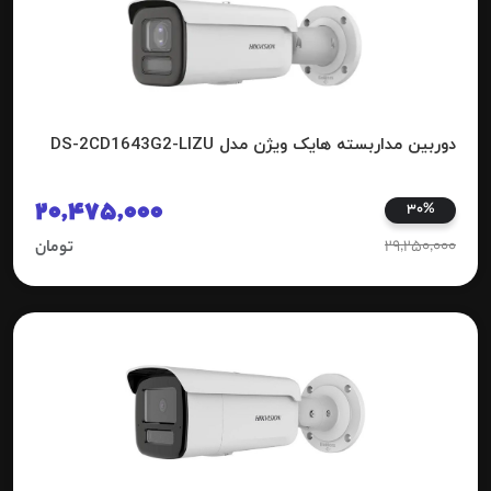
دوربین مداربسته هایک ویژن مدل DS-2CD1643G2-LIZU
20,475,000
30%
29,250,000
تومان