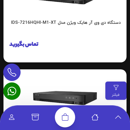
دستگاه دی وی آر هایک ویژن مدل IDS-7216HQHI-M1-XT
تماس بگیرید
فیلتر
دستگاه دی وی آر هایک ویژن مدل IDS-7216HQHI-M2-XT