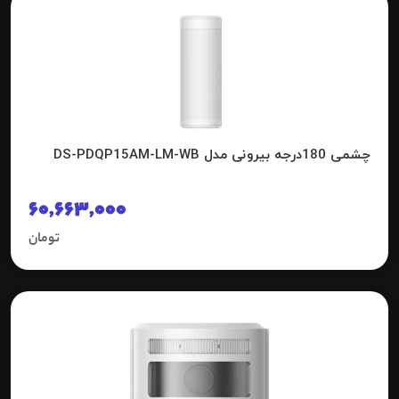
چشمی 180درجه بیرونی مدل DS-PDQP15AM-LM-WB
60,663,000
تومان