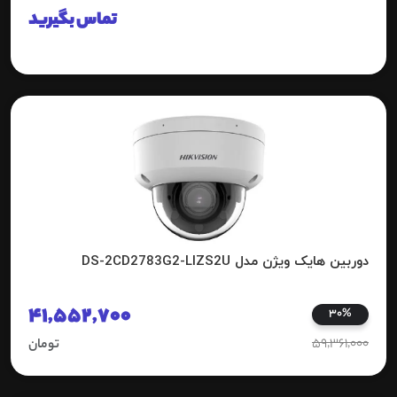
تماس بگیرید
دوربین هایک ویژن مدل DS-2CD2783G2-LIZS2U
41,552,700
30%
59,361,000
تومان