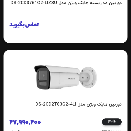
دوربین مداربسته هایک ویژن مدل DS-2CD3761G2-LIZSU
تماس بگیرید
دوربین هایک ویژن مدل DS-2CD2T83G2-4LI
27,990,200
30%