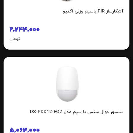
آشکارساز PIR باسیم وزنی اکتیو
2,244,000
تومان
سنسور دوال سنس با سیم مدل DS-PDD12-EG2
5,064,000