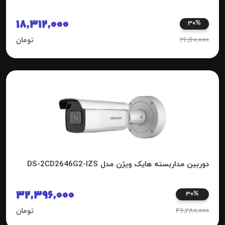
18,312,000
30%
26,160,000
تومان
دوربین مداربسته هایک ویژن مدل DS-2CD2646G2-IZS
32,396,000
30%
46,280,000
تومان