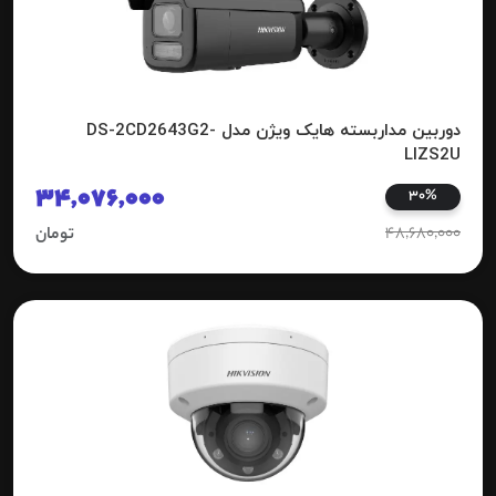
دوربین مداربسته هایک ویژن مدل DS-2CD2643G2-
LIZS2U
34,076,000
30%
48,680,000
تومان