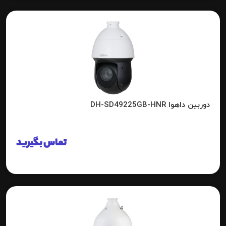
دوربین داهوا DH-SD49225GB-HNR
تماس بگیرید