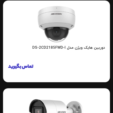
دوربین هایک ویژن مدل DS-2CD2185FWD-I
تماس بگیرید