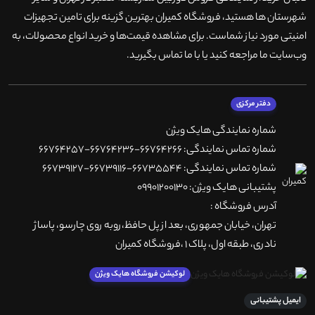
شهرستان ها هستید، فروشگاه کمیران بهترین گزینه برای تامین تجهیزات
امنیتی مورد نیاز شماست. برای مشاهده قیمت‌ها و خرید انواع محصولات، به
وب‌سایت ما مراجعه کنید یا با ما تماس بگیرید
.
دفتر مرکزی
شماره نمایندگی هایک ویژن
شماره تماس نمایندگی: 66764266-66764236-66764257
شماره تماس نمایندگی: 66735544-66739116-66739127
پشتیبانی هایک ویژن: 09901200130
آدرس فروشگاه :
تهران، خيابان جمهوری، بعد از پل حافظ،روبه روی چارسو، پاساژ
نادری، طبقه اول، پلاک 1 ،فروشگاه کمیران
لوکیشن فروشگاه هایک ویژن
ایمیل پشتیبانی