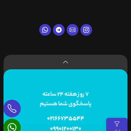
7 روز هفته 24 ساعته
پاسخگوی شما هستیم
02166735544
09901200130