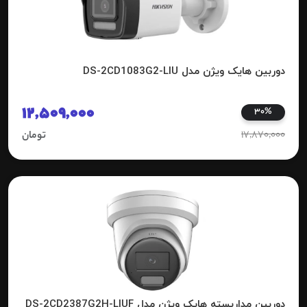
دوربین هایک ویژن مدل DS-2CD1083G2-LIU
12,509,000
30%
17,870,000
تومان
دوربین مداربسته هایک ویژن مدل DS-2CD2387G2H-LIUF