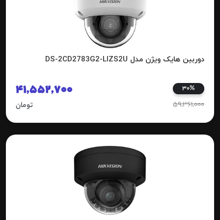
دوربین هایک ویژن مدل DS-2CD2783G2-LIZS2U
41,552,700
30%
59,361,000
تومان