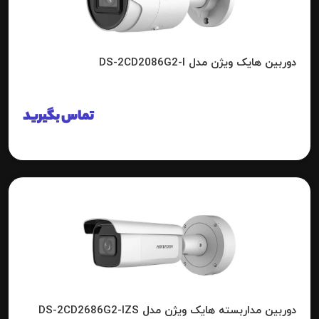
دوربین هایک ویژن مدل DS-2CD2086G2-I
تماس بگیرید
دوربین مداربسته هایک ویژن مدل DS-2CD2686G2-IZS