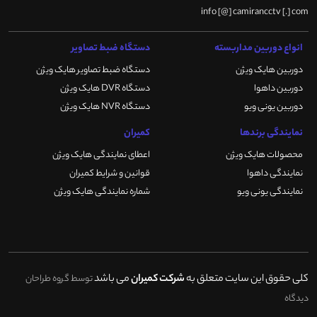
info [@] camirancctv [.] com
انواع دوربین مداربسته
دستگاه ضبط تصاویر
دوربین هایک ویژن
دستگاه ضبط تصاویر هایک ویژن
دوربین داهوا
دستگاه DVR هایک ویژن
دوربین یونی ویو
دستگاه NVR هایک ویژن
نمایندگی برندها
کمیران
محصولات هایک ویژن
اعطای نمایندگی هایک ویژن
نمایندگی داهوا
قوانین و شرایط کمیران
نمایندگی یونی ویو
شماره نمایندگی هایک ویژن
کلی حقوق این سایت متعلق به
شرکت کمیران
می باشد
توسط گروه طراحان
دیدگاه