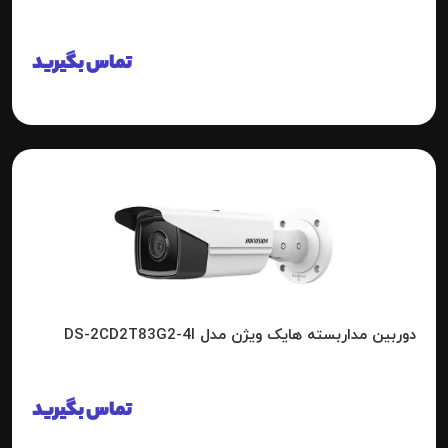
تماس بگیرید
دوربین مداربسته هایک ویژن مدل DS-2CD2T83G2-4I
تماس بگیرید