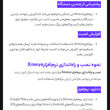
پشتیبانی از چندین دستگاه
نرم‌افزار
Xmeye
این امکان را فراهم می‌کند که کاربران بتوانند چندین
دستگاه را به‌صورت هم‌زمان مدیریت کنند. این قابلیت به‌ویژه برای
سازمان‌ها و کسب‌وکارهای بزرگ بسیار مفید است
.
افزایش امنیت
نرم‌افزار
Xmeye
با استفاده از امکانات پیشرفته مانند ارسال هشدارها و
ضبط ویدئو، کاربران می‌توانند امنیت محیط خود را به‌طور قابل توجهی
افزایش دهند
.
نحوه نصب و راه‌اندازی نرم‌افزار
Xmeye
نصب و راه‌اندازی نرم‌افزار
Xmeye
فرآیندی ساده است و با دنبال کردن چند
مرحله می‌توانید به‌راحتی از این نرم‌افزار استفاده کنید
دانلود نرم‌افزار
ابتدا باید نرم‌افزار
Xmeye
را از فروشگاه‌های رسمی مانند
Google Play
Store
برای دستگاه‌های
Android
یا
App Store
برای دستگاه‌های
iOS
دانلود کنید
.