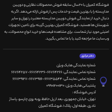
فروشگاه کمیران با ۲۰سال سابقه فروش محصولاات نظارتی و دوربین
مداربسته را با بهترین قیمت و خدمات پس از فروش ارائه می‌دهد. اگر به
دنبال خرید از نمایندگی فروش دوربین مداربسته معتبر در تهران و سایر
شهرستان ها هستید، فروشگاه کمیران بهترین گزینه برای تامین تجهیزات
امنیتی مورد نیاز شماست. برای مشاهده قیمت‌ها و خرید انواع محصولات، به
وب‌سایت ما مراجعه کنید یا با ما تماس بگیرید
.
دفتر مرکزی
شماره نمایندگی هایک ویژن
شماره تماس نمایندگی: 66764266-66764236-66764257
شماره تماس نمایندگی: 66735544-66739116-66739127
پشتیبانی هایک ویژن: 09901200130
آدرس فروشگاه :
تهران، خيابان جمهوری، بعد از پل حافظ،روبه روی چارسو، پاساژ
نادری، طبقه اول، پلاک 1 ،فروشگاه کمیران