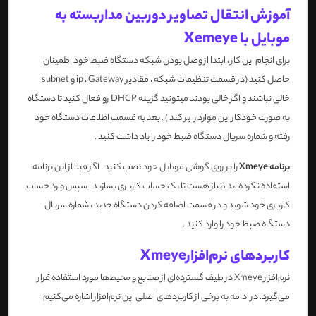
آموزش انتقال تصاویر دوربین مداربسته به
موبایل با Xemeye
برای انجام این کار ، ابتدا از وصل بودن شبکه دستگاه ضبط خود اطمینان
حاصل کنید (در قسمت تنظیمات شبکه ، مقادیر ip ، Gateway و subnet
خالی نباشند و اگر خالی بودند میتونید گزینه DHCP رو فعال کنید تا دستگاه
به صورت خودکار این موارد را پر کند ) . بعد به قسمت اطلاعات دستگاه خود
رفته و شماره سریال دستگاه ضبط خود را یاد داشت کنید .
برنامه Xmeye
را بر روی گوشی موبایل خود نصب کنید . اگر قبلا از این برنامه
استفاده نکرده اید ، نیاز هست تا یک حساب کاربری بسازید . سپس وارد حساب
کاربری خود شوید و در قسمت اضافه کردن دستگاه جدید ، شماره سریال
دستگاه ضبط خود را وارد کنید .
کاربردهای نرم‌افزار
Xmeye
نرم‌افزار
Xmeye
در طیف گسترده‌ای از صنایع و محیط‌ها مورد استفاده قرار
می‌گیرد. در ادامه به برخی از کاربردهای اصلی این نرم‌افزار اشاره می‌کنیم