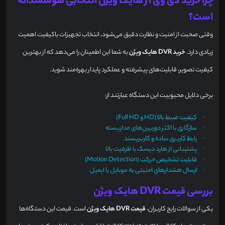
چرا خرید دی وی ار هایک ویژن انتخابی هوشمندانه
است؟
وقتی صحبت از امنیت و نظارت دقیق می‌شود، انتخاب تجهیزات باکیفیت اهمیت
زیادی دارد.
خرید DVR هایک ویژن
به شما این اطمینان را می‌دهد که از بهترین
کیفیت تصویر، قابلیت‌های پیشرفته و عملکرد پایدار بهره‌مند شوید.
برخی دلایل محبوبیت این دستگاه عبارتند از:
کیفیت ضبط بالا (HD و Full HD)
سازگاری با اکثر دوربین‌های مداربسته
رابط کاربری ساده و کاربرپسند
پشتیبانی از هارد دیسک با ظرفیت بالا
قابلیت تشخیص حرکت (Motion Detection)
ارسال هشدارهای امنیتی به موبایل یا ایمیل
بررسی قیمت DVR هایک ویژن
یکی از سوالات رایج کاربران،
قیمت DVR هایک ویژن
است. قیمت این دستگاه‌ها