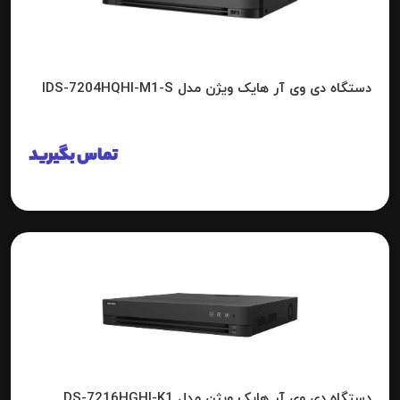
دستگاه دی وی آر هایک ویژن مدل IDS-7204HQHI-M1-S
تماس بگیرید
دستگاه دی وی آر هایک ویژن مدل DS-7216HGHI-K1