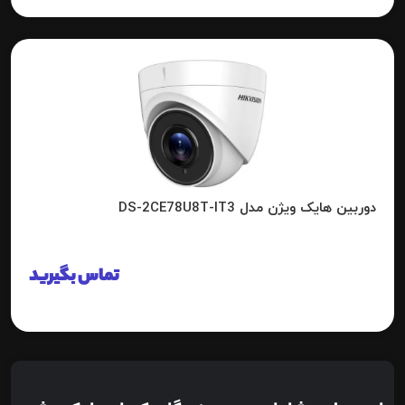
دوربین هایک ویژن مدل DS-2CE78U8T-IT3
تماس بگیرید