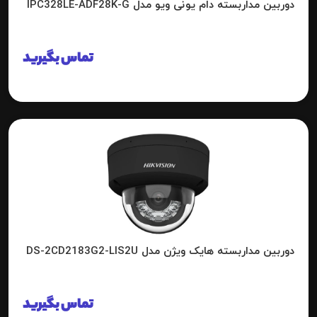
دوربین مداربسته دام یونی ویو مدل IPC328LE-ADF28K-G
تماس بگیرید
دوربین مداربسته هایک ویژن مدل DS-2CD2183G2-LIS2U
تماس بگیرید