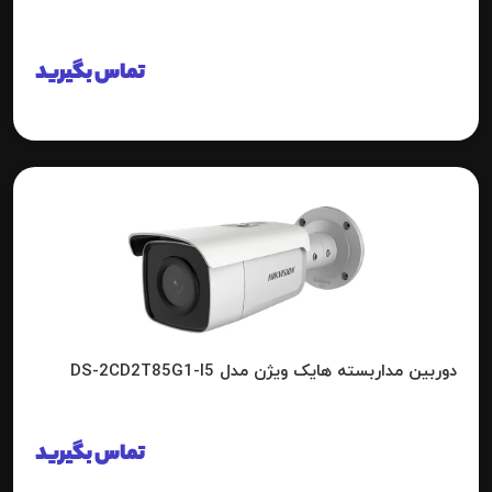
تماس بگیرید
دوربین مداربسته هایک ویژن مدل DS-2CD2T85G1-I5
تماس بگیرید