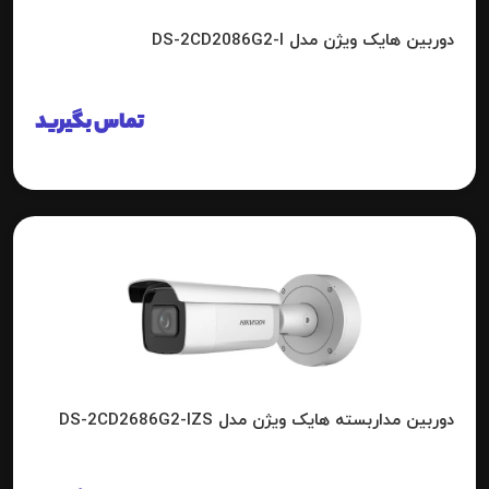
دوربین هایک ویژن مدل DS-2CD2086G2-I
تماس بگیرید
دوربین مداربسته هایک ویژن مدل DS-2CD2686G2-IZS