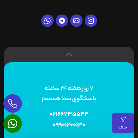
7 روز هفته 24 ساعته
پاسخگوی شما هستیم
02166735544
09901200130
فیلتر