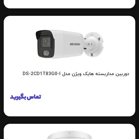
دوربین مداربسته هایک ویژن مدل DS-2CD1T83G0-I
تماس بگیرید