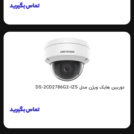
تماس بگیرید
دوربین هایک ویژن مدل DS-2CD2786G2-IZS
تماس بگیرید