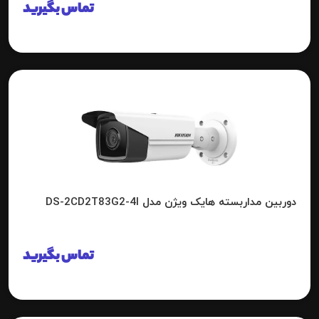
تماس بگیرید
دوربین مداربسته هایک ویژن مدل DS-2CD2T83G2-4I
تماس بگیرید