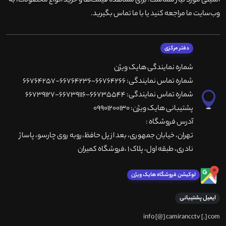
امنیتی مورد نیاز شماست. برای مشاهده قیمت‌ها و خرید انواع محصولات، به
وب‌سایت ما مراجعه کنید یا با ما تماس بگیرید
.
دفتر مرکزی
شماره نمایندگی هایک ویژن
شماره تماس نمایندگی: 66764266-66764236-66764257
شماره تماس نمایندگی: 66735544-66739116-66739127
پشتیبانی هایک ویژن: 09901200130
آدرس فروشگاه :
تهران، خيابان جمهوری، بعد از پل حافظ،روبه روی چارسو، پاساژ
نادری، طبقه اول، پلاک 1 ،فروشگاه کمیران
لوکیشن فروشگاه هایک ویژن
ایمیل پشتیبانی
info [@] camirancctv [.] com