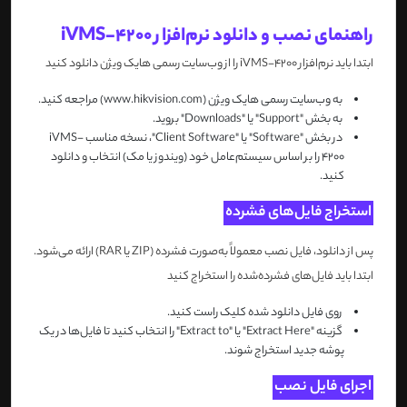
راهنمای نصب و دانلود نرم‌افزار iVMS-4200
ابتدا باید نرم‌افزار iVMS-4200 را از وب‌سایت رسمی هایک ویژن دانلود کنید
به وب‌سایت رسمی هایک ویژن (www.hikvision.com) مراجعه کنید.
به بخش "Support" یا "Downloads" بروید.
در بخش "Software" یا "Client Software"، نسخه مناسب iVMS-
4200 را بر اساس سیستم‌عامل خود (ویندوز یا مک) انتخاب و دانلود
کنید.
استخراج فایل‌های فشرده
پس از دانلود، فایل نصب معمولاً به‌صورت فشرده (ZIP یا RAR) ارائه می‌شود.
ابتدا باید فایل‌های فشرده‌شده را استخراج کنید
روی فایل دانلود شده کلیک راست کنید.
گزینه "Extract Here" یا "Extract to" را انتخاب کنید تا فایل‌ها در یک
پوشه جدید استخراج شوند.
اجرای فایل نصب