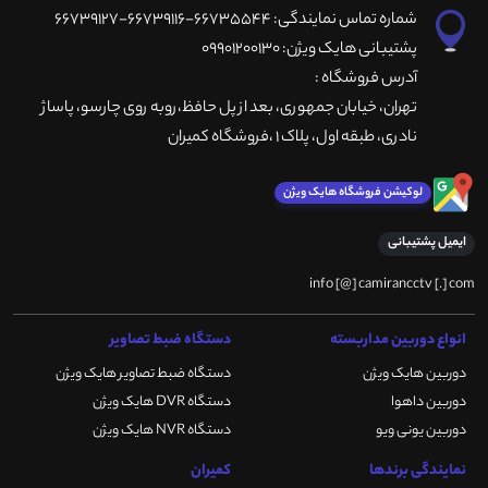
شماره تماس نمایندگی: 66735544-66739116-66739127
پشتیبانی هایک ویژن: 09901200130
آدرس فروشگاه :
تهران، خيابان جمهوری، بعد از پل حافظ،روبه روی چارسو، پاساژ
نادری، طبقه اول، پلاک 1 ،فروشگاه کمیران
لوکیشن فروشگاه هایک ویژن
ایمیل پشتیبانی
info [@] camirancctv [.] com
انواع دوربین مداربسته
دستگاه ضبط تصاویر
دوربین هایک ویژن
دستگاه ضبط تصاویر هایک ویژن
دوربین داهوا
دستگاه DVR هایک ویژن
دوربین یونی ویو
دستگاه NVR هایک ویژن
نمایندگی برندها
کمیران