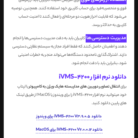
استفاده از رمزهای قوی
برای افزایش امنیت، کاربران باید از رمزهای
قوی و منحصربه‌فرد برای حساب کاربری خود استفاده کنند. همچنین، توصیه
می‌شود که قابلیت احراز هویت دو مرحله‌ای را فعال کنند تا امنیت حساب
کاربری به حداکثر برسد.
مدیریت دسترسی‌ها
کاربران باید به دقت مدیریت دسترسی‌ها را انجام
دهند و اطمینان حاصل کنند که فقط افراد مجاز به سیستم نظارتی دسترسی
دارند. اشتراک‌گذاری نامحدود دستگاه‌ها می‌تواند منجر به خطرات امنیتی
شود، بنابراین باید با دقت انجام شود.
دانلود نرم افزار iVMS-4200
برای
انتقال تصاویر دوربین های مداربسته هایک ویژن به کامپیوتر
یا لپتاپ
خود میتوانید نرم افزار iVMS-4200 را برای ویندوز یا MacOS از طریق لینک
های پایین دانلود کنید.
دانلود iVMS-4200 V3.9.0.5 برای ویندوز
دانلود iVMS-4200 V2.0.0.12 برای MacOS