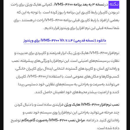
نکته
در
نسخه 3 به بعد برنامه iVMS-4200
، کمپانی هایک ویژن برای راحت
تر بودن کاربران رابط کاربری این برنامه را بروز کرده است . با توجه به این که
بعضی از افراد با رابط کاربری قبلی برنامه iVMS-4200 راحت تر هستند ، برای
شما نسخه قبلی این نرم افزار را برای ویندوز قرار دادیم .
دانلود (نسخه قدیمی) iVMS-4200 V2.7.1.4 برای ویندوز
نرم‌افزار iVMS-4200 هایک ویژن یک ابزار قدرتمند و کاربردی برای مدیریت و
نظارت بر سیستم‌های امنیتی است. این نرم‌افزار با ویژگی‌های پیشرفته، نصب
و راه‌اندازی آسان، و کاربردهای گسترده، انتخابی ایده‌آل برای کاربران خانگی،
کسب‌وکارها و مکان‌های عمومی است. با استفاده از iVMS-4200، کاربران
می‌توانند به‌سرعت و به‌راحتی به سیستم‌های نظارتی خود دسترسی پیدا
کنند و از امنیت بیشتر محیط‌های خود اطمینان حاصل کنند.
نصب نرم‌افزار iVMS-4200 هایک ویژن
فرآیندی ساده است و با دنبال کردن
چند مرحله می‌توانید به‌راحتی این نرم‌افزار را روی سیستم خود نصب و
راه‌اندازی کنید. در ادامه،
مراحل نصب iVMS-4200 به‌صورت گام‌به‌گام
توضیح
داده شده است: