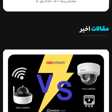
میانگین رتبه :
5.0
- تعداد رای :
5
مقالات
اخیر