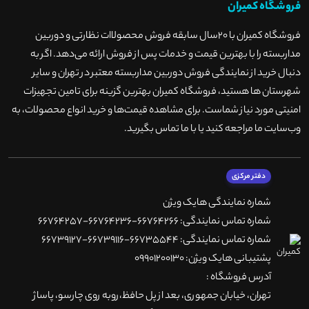
فروشگاه کمیران
فروشگاه کمیران با ۲۰سال سابقه فروش محصولاات نظارتی و دوربین
مداربسته را با بهترین قیمت و خدمات پس از فروش ارائه می‌دهد. اگر به
دنبال خرید از نمایندگی فروش دوربین مداربسته معتبر در تهران و سایر
شهرستان ها هستید، فروشگاه کمیران بهترین گزینه برای تامین تجهیزات
امنیتی مورد نیاز شماست. برای مشاهده قیمت‌ها و خرید انواع محصولات، به
وب‌سایت ما مراجعه کنید یا با ما تماس بگیرید
.
دفتر مرکزی
شماره نمایندگی هایک ویژن
شماره تماس نمایندگی: 66764266-66764236-66764257
شماره تماس نمایندگی: 66735544-66739116-66739127
پشتیبانی هایک ویژن: 09901200130
آدرس فروشگاه :
تهران، خيابان جمهوری، بعد از پل حافظ،روبه روی چارسو، پاساژ