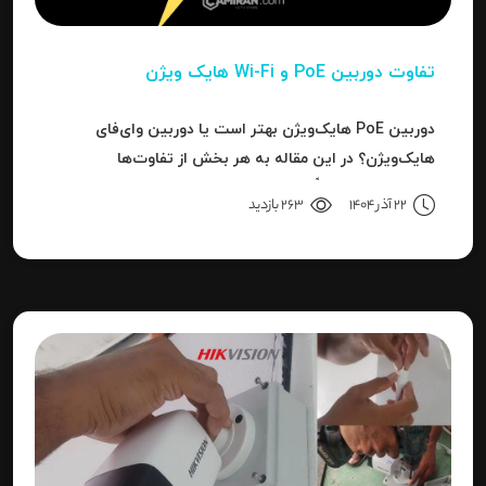
تفاوت دوربین PoE و Wi-Fi هایک‌ ویژن
دوربین PoE هایک‌ویژن بهتر است یا دوربین وای‌فای
هایک‌ویژن؟ در این مقاله به هر بخش از تفاوت‌ها
می‌پردازیم تا دقیقاً مشخص شود برای هر کاربرد، کدام نوع
22 آذر 1404
263 بازدید
بهترین انتخاب است.