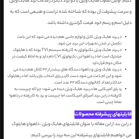
کنیم. اولین تفاوت هایک ویژن با دو برند دیگر در قدمت برند هایک ویژن
و سرعت پیشرفت آن بوده که شناخته شده تر است و طبیعی است که به
دلیل اسم و رسم خود قیمت گرانتری داشته باشد.
در برند هایک ویژن کابل و لوازم جانبی هم دیده می شود که این باعث
تکمیل تر شدن تجهیزات این برند می شود.
در برند هایک ویژن تکنولوژی به کار رفته سیستم TVI بوده که با هایلوک
مشترک است اما در داهوا این تکنولوژی CVI نام دارد و به لحاظ کیفیت در
مکان دوم قرار دارد.
در برند هایک ویژن و داهوا دستگاه های بیشتر از 32 کانال هم دیده می
شود و این ام باعث می شود دست کاربر برای انتخاب بازتر باشد اما در هایلوک
حداکثر تعداد کانالهای دستگاه 32 عدد است.
رد پای آمریکایی ها در برند هایک ویژن دیده می شود؛ چرا که چیپست به
کاررفته در این برند آمبرلای آمریکاست اما چیپست و برد به کار رفته در داهوا
تماما چینی است.
قابلیتهای پیشرفته محصولات
در این بند از این مقاله با عنوان قابلیتهای هایک ویژن ، داهوا و هایلوک
می خواهیم قابلیتهای پیشرفته این سه برند را بررسی کنیم: