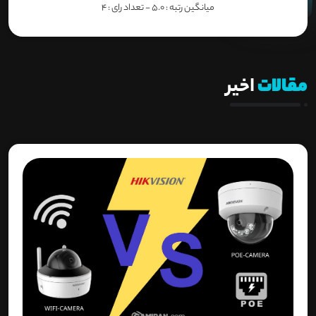
میانگین رتبه :
5.0
- تعداد رای :
4
مقالات
اخیر