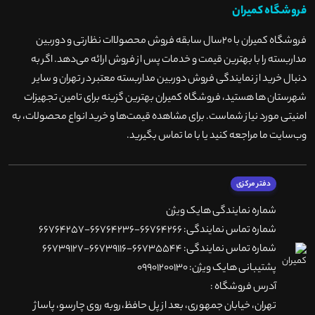
فروشگاه کمیران
فروشگاه کمیران با ۲۰سال سابقه فروش محصولاات نظارتی و دوربین
مداربسته را با بهترین قیمت و خدمات پس از فروش ارائه می‌دهد. اگر به
دنبال خرید از نمایندگی فروش دوربین مداربسته معتبر در تهران و سایر
شهرستان ها هستید، فروشگاه کمیران بهترین گزینه برای تامین تجهیزات
امنیتی مورد نیاز شماست. برای مشاهده قیمت‌ها و خرید انواع محصولات، به
وب‌سایت ما مراجعه کنید یا با ما تماس بگیرید
.
دفتر مرکزی
شماره نمایندگی هایک ویژن
شماره تماس نمایندگی: 66764266-66764236-66764257
شماره تماس نمایندگی: 66735544-66739116-66739127
پشتیبانی هایک ویژن: 09901200130
آدرس فروشگاه :
تهران، خيابان جمهوری، بعد از پل حافظ،روبه روی چارسو، پاساژ