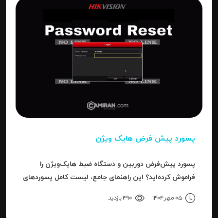
پسورد پیش فرض هایک ویژن
پسورد پیش‌فرض دوربین و دستگاه ضبط هایک‌ویژن را
فراموش کرده‌اید؟ این راهنمای جامع، لیست کامل پسوردهای
پیش‌فرض، روش ریست کردن به حالت کارخانه و حل خطای
05 مهر 1404
490 بازدید
"Invalid Password" را آموزش می‌دهد.