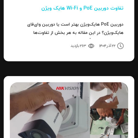
تفاوت دوربین PoE و Wi-Fi هایک‌ ویژن
دوربین PoE هایک‌ویژن بهتر است یا دوربین وای‌فای
هایک‌ویژن؟ در این مقاله به هر بخش از تفاوت‌ها
می‌پردازیم تا دقیقاً مشخص شود برای هر کاربرد، کدام نوع
22 آذر 1404
263 بازدید
بهترین انتخاب است.