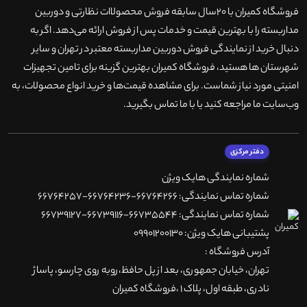
فروشگاه کمیران با ۲۰سال سابقه فروش محصولاات نظارتی و دوربین
مداربسته را با بهترین قیمت و خدمات پس از فروش ارائه می‌دهد. اگر به
دنبال خرید از نمایندگی فروش دوربین مداربسته معتبر در تهران و سایر
شهرستان ها هستید، فروشگاه کمیران بهترین گزینه برای تامین تجهیزات
امنیتی مورد نیاز شماست. برای مشاهده قیمت‌ها و خرید انواع محصولات، به
وب‌سایت ما مراجعه کنید یا با ما تماس بگیرید
.
دفتر مرکزی
شماره نمایندگی هایک ویژن
شماره تماس نمایندگی: 66764266-66764236-66764257
شماره تماس نمایندگی: 66735544-66739116-66739127
پشتیبانی هایک ویژن: 09901200130
آدرس فروشگاه :
تهران، خيابان جمهوری، بعد از پل حافظ،روبه روی چارسو، پاساژ
نادری، طبقه اول، پلاک 1 ،فروشگاه کمیران