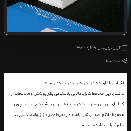
آخرین بروزرسانی:
30 خرداد 1397
بازدید:
1082
آشنایی با کاربرد داکت در نصب دوربین مداربسته
داکت یا ریل محافظ کابل, کانالی پلاستیکی برای پوشش و محافظت از
کابلهای دوربین مداربسته در محیط های سر پوشیده می باشد. چون
معمولا داکتها ضد آب نمی باشند در محیط های باز از لوله فلکسی به
جای آنها استفاده می شود.