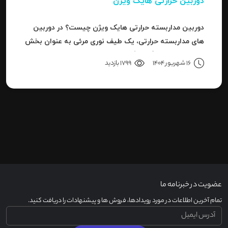
دوربین حرارتی هایک ویژن
دوربین مداربسته حرارتی هایک ویژن چیست؟ در دوربین
های مداربسته حرارتی، یک طیف نوری مرئی به عنوان بخش
کوچکی از باند بزرگ سیگنال های قابل ردیاب یا امواج این
16 شهریور 1404
1799 بازدید
سری دوربین هاست.
عضویت در خبرنامه ما
تمام آخرین اطلاعات در مورد رویدادها، فروش ها و پیشنهادات را دریافت کنید.