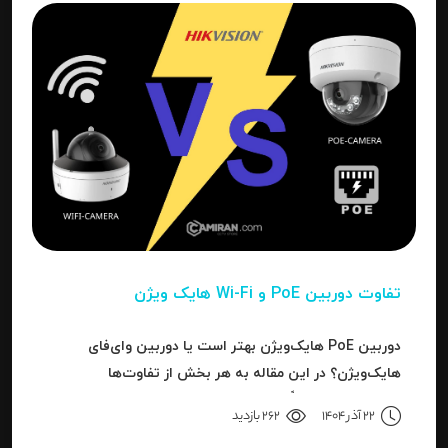
تفاوت دوربین PoE و Wi-Fi هایک‌ ویژن
دوربین PoE هایک‌ویژن بهتر است یا دوربین وای‌فای
هایک‌ویژن؟ در این مقاله به هر بخش از تفاوت‌ها
می‌پردازیم تا دقیقاً مشخص شود برای هر کاربرد، کدام نوع
22 آذر 1404
262 بازدید
بهترین انتخاب است.