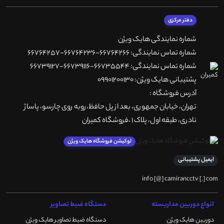
دفتر مرکزی
شماره نمایندگی هایک ویژن
شماره تماس نمایندگی: 66764266-66764236-66764257
شماره تماس نمایندگی: 66735544-66739116-66739127
پشتیبانی هایک ویژن: 09901200130
آدرس فروشگاه :
تهران، خيابان جمهوری، بعد از پل حافظ،روبه روی چارسو، پاساژ
نادری، طبقه اول، پلاک 1 ،فروشگاه کمیران
لوکیشن فروشگاه هایک ویژن
ایمیل پشتیبانی
info [@] camirancctv [.] com
انواع دوربین مداربسته
دستگاه ضبط تصاویر
دوربین هایک ویژن
دستگاه ضبط تصاویر هایک ویژن