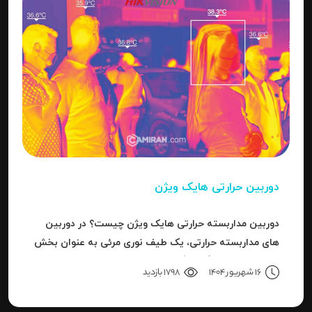
دوربین حرارتی هایک ویژن
دوربین مداربسته حرارتی هایک ویژن چیست؟ در دوربین
های مداربسته حرارتی، یک طیف نوری مرئی به عنوان بخش
کوچکی از باند بزرگ سیگنال های قابل ردیاب یا امواج این
16 شهریور 1404
1798 بازدید
سری دوربین هاست.