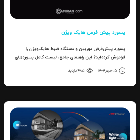
پسورد پیش فرض هایک ویژن
پسورد پیش‌فرض دوربین و دستگاه ضبط هایک‌ویژن را
فراموش کرده‌اید؟ این راهنمای جامع، لیست کامل پسوردهای
پیش‌فرض، روش ریست کردن به حالت کارخانه و حل خطای
05 مهر 1404
485 بازدید
"Invalid Password" را آموزش می‌دهد.