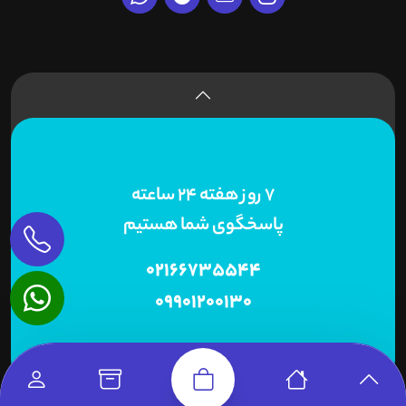
7 روز هفته 24 ساعته
پاسخگوی شما هستیم
02166735544
09901200130