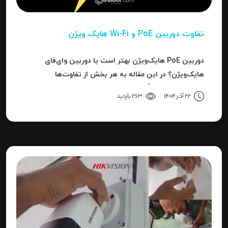
تفاوت دوربین PoE و Wi-Fi هایک‌ ویژن
دوربین PoE هایک‌ویژن بهتر است یا دوربین وای‌فای
هایک‌ویژن؟ در این مقاله به هر بخش از تفاوت‌ها
می‌پردازیم تا دقیقاً مشخص شود برای هر کاربرد، کدام نوع
22 آذر 1404
263 بازدید
بهترین انتخاب است.