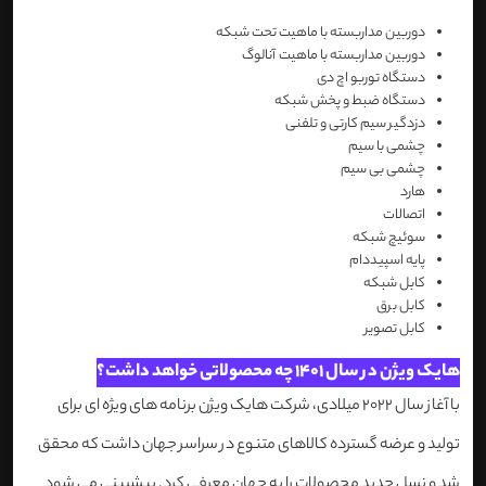
دوربین مداربسته با ماهیت تحت شبکه
دوربین مداربسته با ماهیت آنالوگ
دستگاه توربو اچ دی
دستگاه ضبط و پخش شبکه
دزدگیر سیم کارتی و تلفنی
چشمی با سیم
چشمی بی سیم
هارد
اتصالات
سوئیچ شبکه
پایه اسپیددام
کابل شبکه
کابل برق
کابل تصویر
هایک ویژن در سال 1401 چه محصولاتی خواهد داشت؟
با آغاز سال 2022 میلادی، شرکت هایک ویژن برنامه های ویژه ای برای
تولید و عرضه گسترده کالاهای متنوع در سراسر جهان داشت که محقق
شد و نسل جدید محصولات را به جهان معرفی کرد. پیشبینی می شود