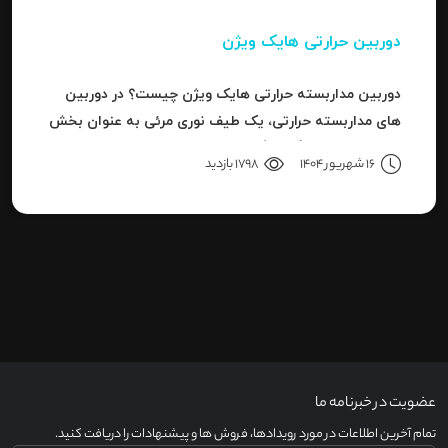
دوربین حرارتی هایک ویژن
دوربین مداربسته حرارتی هایک ویژن چیست؟ در دوربین
های مداربسته حرارتی، یک طیف نوری مرئی به عنوان بخش
کوچکی از باند بزرگ سیگنال های قابل ردیاب یا امواج این
16 شهریور 1404
1798 بازدید
سری دوربین هاست.
عضویت در خبرنامه ما
تمام آخرین اطلاعات در مورد رویدادها، فروش ها و پیشنهادات را دریافت کنید.