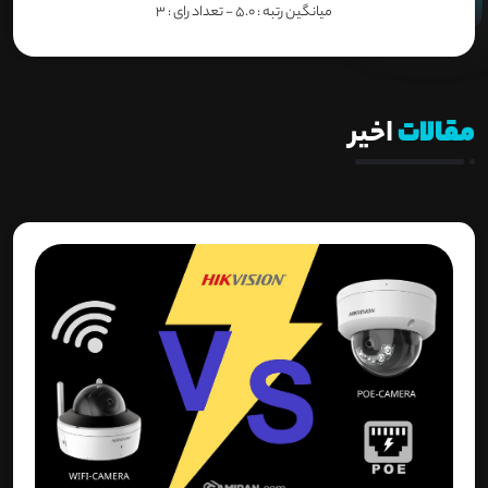
میانگین رتبه :
5.0
- تعداد رای :
3
مقالات
اخیر