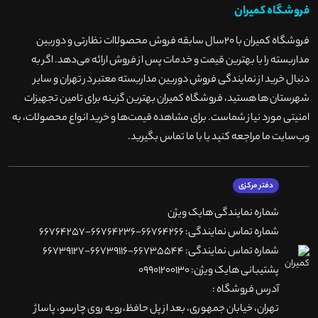
فروشگاه کمیران
فروشگاه کمیران با ۲۰سال سابقه فروش محصولاات نظارتی و دوربین
مداربسته را با بهترین قیمت و خدمات پس از فروش ارائه می‌دهد. اگر به
دنبال خرید از نمایندگی فروش دوربین مداربسته معتبر در تهران و سایر
شهرستان ها هستید، فروشگاه کمیران بهترین گزینه برای تامین تجهیزات
امنیتی مورد نیاز شماست. برای مشاهده قیمت‌ها و خرید انواع محصولات، به
وب‌سایت ما مراجعه کنید یا با ما تماس بگیرید
.
دفتر مرکزی
شماره نمایندگی هایک ویژن
شماره تماس نمایندگی: 66764266-66764236-66764257
شماره تماس نمایندگی: 66735544-66739116-66739127
پشتیبانی هایک ویژن: 09901200130
آدرس فروشگاه :
تهران، خيابان جمهوری، بعد از پل حافظ،روبه روی چارسو، پاساژ