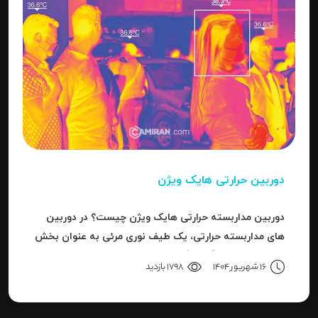
دوربین حرارتی هایک ویژن
دوربین مداربسته حرارتی هایک ویژن چیست؟ در دوربین
های مداربسته حرارتی، یک طیف نوری مرئی به عنوان بخش
کوچکی از باند بزرگ سیگنال های قابل ردیاب یا امواج این
16 شهریور 1404
1798 بازدید
سری دوربین هاست.