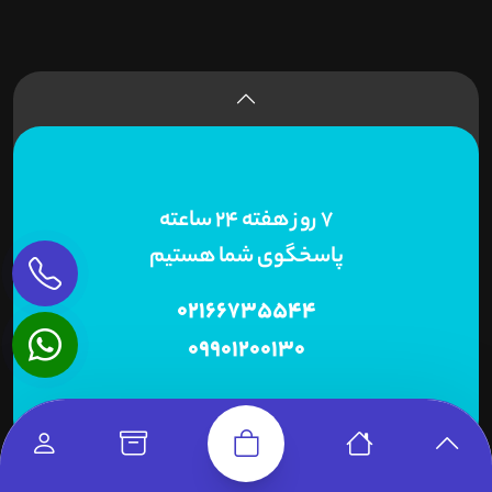
7 روز هفته 24 ساعته
پاسخگوی شما هستیم
02166735544
09901200130