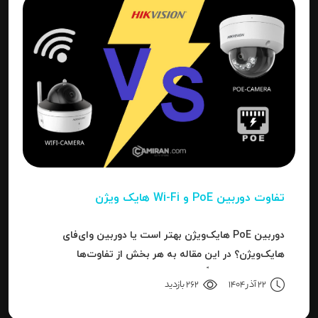
تفاوت دوربین PoE و Wi-Fi هایک‌ ویژن
دوربین PoE هایک‌ویژن بهتر است یا دوربین وای‌فای
هایک‌ویژن؟ در این مقاله به هر بخش از تفاوت‌ها
می‌پردازیم تا دقیقاً مشخص شود برای هر کاربرد، کدام نوع
22 آذر 1404
262 بازدید
بهترین انتخاب است.