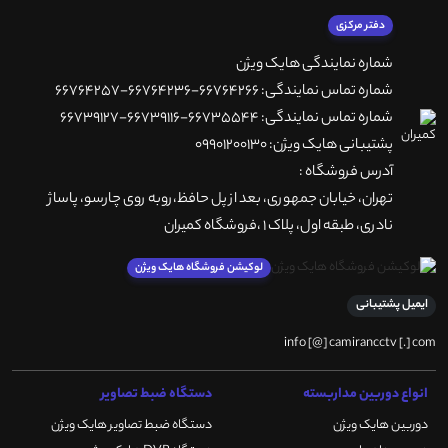
دفتر مرکزی
شماره نمایندگی هایک ویژن
شماره تماس نمایندگی: 66764266-66764236-66764257
شماره تماس نمایندگی: 66735544-66739116-66739127
پشتیبانی هایک ویژن: 09901200130
آدرس فروشگاه :
تهران، خيابان جمهوری، بعد از پل حافظ،روبه روی چارسو، پاساژ
نادری، طبقه اول، پلاک 1 ،فروشگاه کمیران
لوکیشن فروشگاه هایک ویژن
ایمیل پشتیبانی
info [@] camirancctv [.] com
انواع دوربین مداربسته
دستگاه ضبط تصاویر
دوربین هایک ویژن
دستگاه ضبط تصاویر هایک ویژن