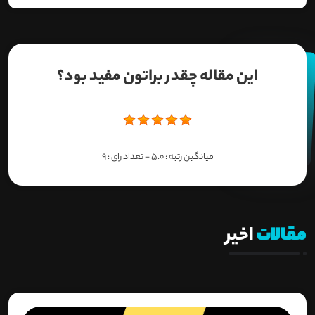
این مقاله چقدر براتون مفید بود؟
میانگین رتبه :
5.0
- تعداد رای :
9
مقالات
اخیر