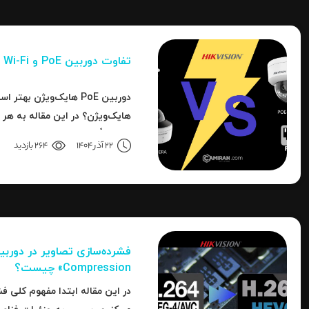
تفاوت دوربین PoE و Wi-Fi هایک‌ ویژن
دوربین PoE هایک‌ویژن به
هایک‌ویژن؟ در این مقاله به هر 
تا دقیقاً مشخص شود برای هر کار
22 آذر 1404
264 بازدید
انتخاب است.
Compression» چیست؟
در این مقاله ابتدا مفهوم کلی فش