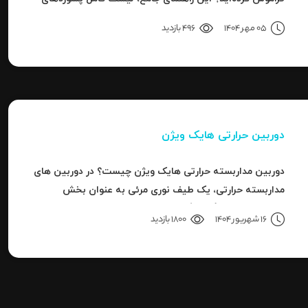
پیش‌فرض، روش ریست کردن به حالت کارخانه و حل خطای
05 مهر 1404
496 بازدید
"Invalid Password" را آموزش می‌دهد.
دوربین حرارتی هایک ویژن
دوربین مداربسته حرارتی هایک ویژن چیست؟ در دوربین های
مداربسته حرارتی، یک طیف نوری مرئی به عنوان بخش
کوچکی از باند بزرگ سیگنال های قابل ردیاب یا امواج این سری
16 شهریور 1404
1800 بازدید
دوربین هاست.