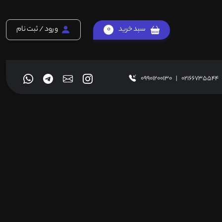
سبد خرید
0
ورود / ثبت نام
09901200130
|
02166735544