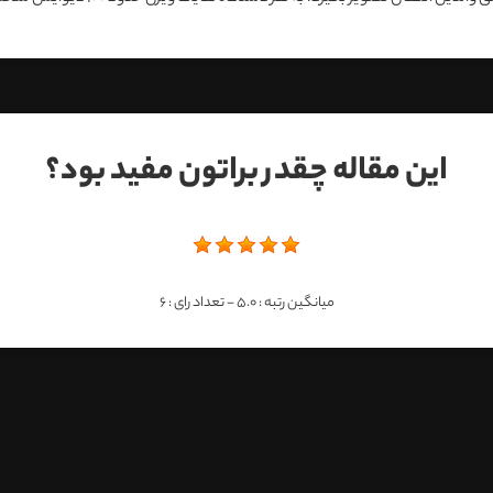
این مقاله چقدر براتون مفید بود؟
میانگین رتبه :
5.0
- تعداد رای :
6