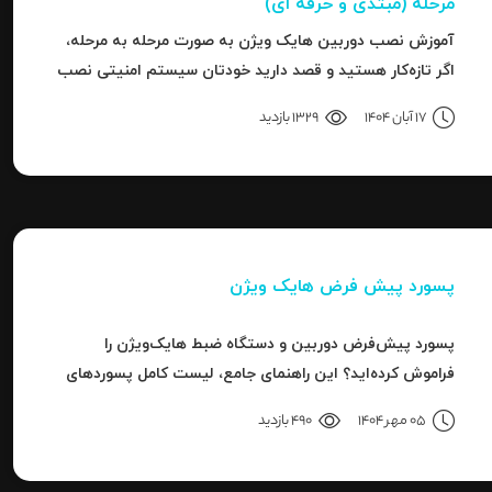
مرحله (مبتدی و حرفه ای)
آموزش نصب دوربین هایک‌ ویژن به صورت مرحله‌ به‌ مرحله،
اگر تازه‌کار هستید و قصد دارید خودتان سیستم امنیتی نصب
کنید، یا نصاب حرفه‌ای هستید و می‌خواهید تنظیمات
17 آبان 1404
1329 بازدید
دقیق‌تری را بدانید، این مقاله برای شما نوشته شده است.
پسورد پیش فرض هایک ویژن
پسورد پیش‌فرض دوربین و دستگاه ضبط هایک‌ویژن را
فراموش کرده‌اید؟ این راهنمای جامع، لیست کامل پسوردهای
پیش‌فرض، روش ریست کردن به حالت کارخانه و حل خطای
05 مهر 1404
490 بازدید
"Invalid Password" را آموزش می‌دهد.