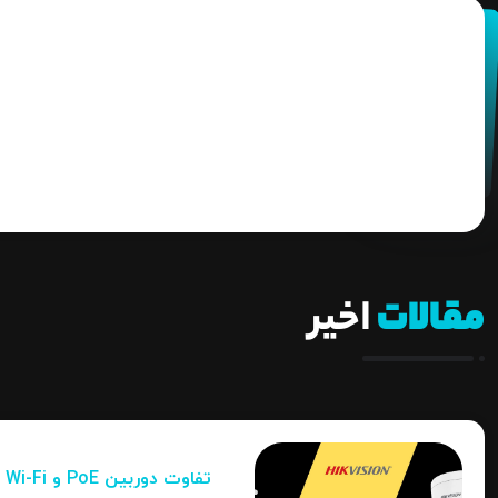
مقالات
اخیر
تفاوت دوربین PoE و Wi-Fi هایک‌ ویژن