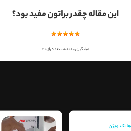
این مقاله چقدر براتون مفید بود؟
میانگین رتبه :
5.0
- تعداد رای :
3