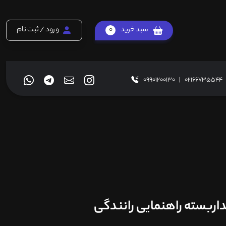
سبد خرید
0
ورود / ثبت نام
09901200130
|
02166735544
اربسته راهنمایی رانندگی