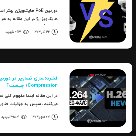
دوربین PoE هایک‌ویژن به
هایک‌ویژن؟ در این مقاله به هر 
تا دقیقاً مشخص شود برای هر کار
22 آذر 1404
263 بازدید
انتخاب است.
Compression» چیست؟
در این مقاله ابتدا مفهوم کلی فش
به نحوه استفاده، مزایا، محدودی
27 مهر 1404
2954 بازدید
می‌رسیم.