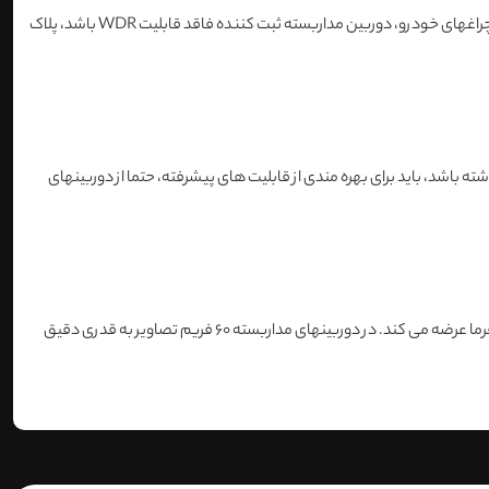
پس از انتخاب دوربین مداربسته کیس بزرگ نوبت به قابلیت WDR می رسد که مهمترین فاکتور در خوانش پلاک است؛ چرا که اگر در شب و هنگام روشن بودن چراغهای خودرو، دوربین مداربسته ثبت کننده فاقد قابلیت WDR باشد، پلاک
باشد، باید برای بهره مندی از قابلیت های پیشرفته، حتما از دوربینهای
در حال حاضر بیشترین فریمی که می تواند در دوربین مداربسته جای باز کند، قالبیت شصت فریم است که یک تصویر با کیفیت و رله را به کاربر یا پیمانکار یا کارفرما عرضه می کند. در دوربینهای مداربسته 60 فریم تصاویر به قدری دقیق