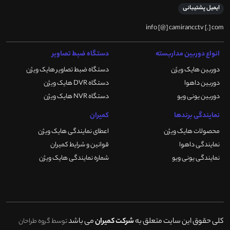
ایمیل پشتیبانی
info [@] camirancctv [.] com
انواع دوربین مداربسته
دستگاه ضبط تصاویر
دوربین هایک ویژن
دستگاه ضبط تصاویر هایک ویژن
دوربین داهوا
دستگاه DVR هایک ویژن
دوربین یونی ویو
دستگاه NVR هایک ویژن
نمایندگی برندها
کمیران
محصولات هایک ویژن
اعطای نمایندگی هایک ویژن
نمایندگی داهوا
قوانین و شرایط کمیران
نمایندگی یونی ویو
شماره نمایندگی هایک ویژن
کلی حقوق این سایت متعلق به
شرکت کمیران
می باشد
توسط گروه طراحان