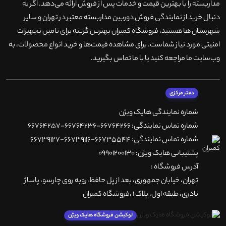
مداربسته را با بهترین قیمت و خدمات پس از فروش ارائه می‌دهد. اگر به
دنبال خرید از نمایندگی فروش دوربین مداربسته معتبر در تهران و سایر
شهرستان ها هستید، فروشگاه کمیران بهترین گزینه برای تامین تجهیزات
امنیتی مورد نیاز شماست. برای مشاهده قیمت‌ها و خرید انواع محصولات، به
وب‌سایت ما مراجعه کنید یا با ما تماس بگیرید
.
دفتر مرکزی
شماره نمایندگی هایک ویژن
شماره تماس نمایندگی: 66764266-66764236-66764257
شماره تماس نمایندگی: 66735544-66739116-66739127
پشتیبانی هایک ویژن: 09901200130
آدرس فروشگاه :
تهران، خيابان جمهوری، بعد از پل حافظ،روبه روی چارسو، پاساژ
نادری، طبقه اول، پلاک 1 ،فروشگاه کمیران
لوکیشن فروشگاه هایک ویژن