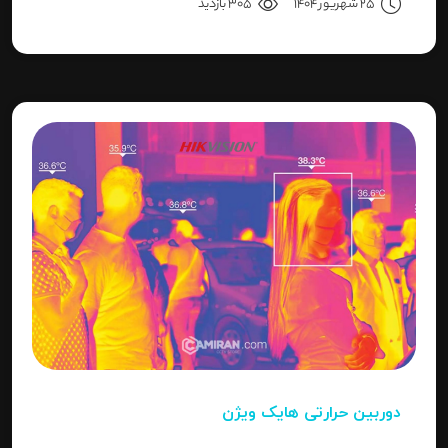
25 شهریور 1404
305 بازدید
دوربین حرارتی هایک ویژن