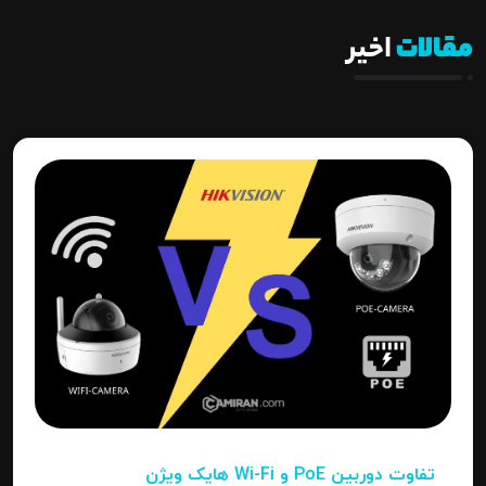
مقالات
اخیر
تفاوت دوربین PoE و Wi-Fi هایک‌ ویژن