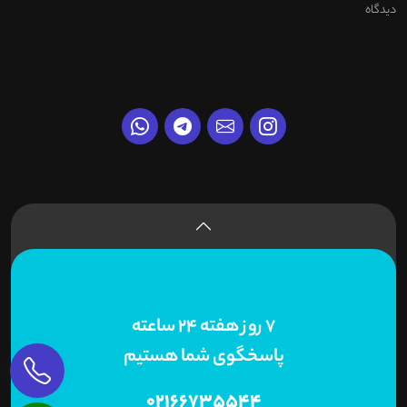
دیدگاه
7 روز هفته 24 ساعته
پاسخگوی شما هستیم
02166735544