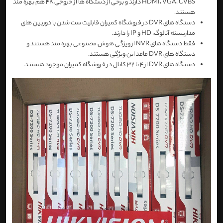
HDMI، VGA، CVBS دارند و برخی از دستگاه ها از خروجی 4K هم بهره مند
هستند.
دستگاه های DVR در فروشگاه کمیران قابلیت ست شدن با دوربین های
مداربسته آنالوگ، HD و IP را دارند.
فقط دستگاه های NVR از ویژگی هوش مصنوعی بهره مند هستند و
دستگاه های DVR فاقد این ویژگی هستند.
دستگاه های DVR از 4 تا 32 کانال در فروشگاه کمیران موجود هستند.