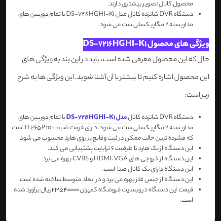
محصول کانال تصویر بیشتری دارند.
دستگاه DVR شانزده کانال مدل DS-7216HGHI-K1 با تمام دوربین های
مداربسته 2 مگاپیکسلی ست می شود.
ویژگی های محصول DS-7216HGHI-K1
حال که این محصول معرفی شده است، باید در این بند به ویژگی های
این محصول اشاره کنیم تا بیشتر با آن آشنا شوید. این ویژگی ها به شرح
زیر است:
دستگاه DVR شانزده کانال
مدل DS-7216HGHI-K1
با تمام دوربین های
مداربسته 2 مگاپیکسلی ست می شود، دارای فرمت ضبط +H.265Pro است
که فشرده ترین حالت ممکن در ثبت وقایع بر روی هارد محسوب می شود.
این دستگاه از یک هارد تا ظرفیت 6 ترابایت پشتیبانی می کند.
این دستگاه از خروجی های HDMI، VGA و CVBS بهره می برد.
این دستگاه دارای یک کانال صدا است.
این دستگاه از جنس فلز بهره می برد و در ابعاد متوسط ساخته شده است.
قیمت این دستگاه در وبسایت فروشگاه کمیران 23540000 ریال برآورد شده
است.