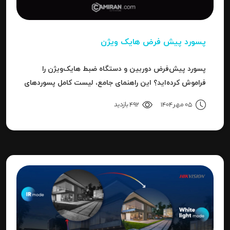
پسورد پیش فرض هایک ویژن
پسورد پیش‌فرض دوربین و دستگاه ضبط هایک‌ویژن را
فراموش کرده‌اید؟ این راهنمای جامع، لیست کامل پسوردهای
پیش‌فرض، روش ریست کردن به حالت کارخانه و حل خطای
05 مهر 1404
492 بازدید
"Invalid Password" را آموزش می‌دهد.