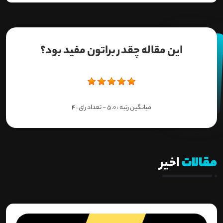
این مقاله چقدر براتون مفید بود؟
میانگین رتبه :
5.0
- تعداد رای :
4
مقالات
اخیر