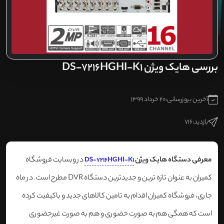
بررسی هایک ویژن DS-7216HGHI-K1
آخرین بروزرسانی:
20 خرداد 1399
بازدید:
716
معرفی دستگاه هایک ویژن
در وبسایت فروشگاه
DS-7216HGHI-K1
کمیران به عنوان تازه ترین و جدیدترین دستگاه DVR مطرح است. در ماه
جاری، فروشگاه کمیران اقدام به تامین کالاهای جدید و باکیفیت کرده
است که همگی هم به صورت حضوری و هم به صورت غیرحضوری