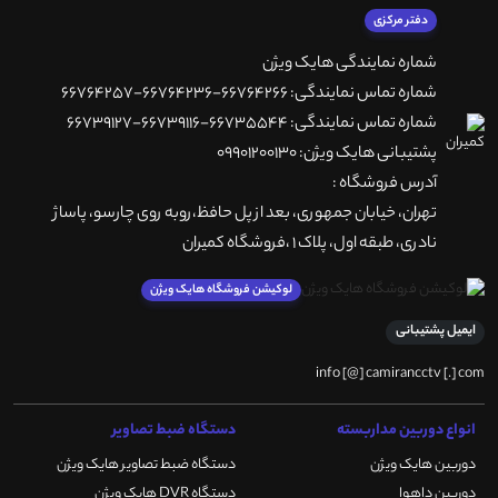
دفتر مرکزی
شماره نمایندگی هایک ویژن
شماره تماس نمایندگی: 66764266-66764236-66764257
شماره تماس نمایندگی: 66735544-66739116-66739127
پشتیبانی هایک ویژن: 09901200130
آدرس فروشگاه :
تهران، خيابان جمهوری، بعد از پل حافظ،روبه روی چارسو، پاساژ
نادری، طبقه اول، پلاک 1 ،فروشگاه کمیران
لوکیشن فروشگاه هایک ویژن
ایمیل پشتیبانی
info [@] camirancctv [.] com
انواع دوربین مداربسته
دستگاه ضبط تصاویر
دوربین هایک ویژن
دستگاه ضبط تصاویر هایک ویژن
دوربین داهوا
دستگاه DVR هایک ویژن