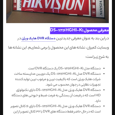
معرفی محصول DS-7216HGHI-K1
در این بند به عنوان معرفی جدیدترین
در
دستگاه DVR هایک ویژن
وبسایت کمیران، نشانه های این محصول را برمی شماریم. این نشانه ها
به شرح زیر است:
دستگاه مدل DS-7216HGHI-K1 یک دستگاه DVR است.
دستگاه DVR مدل DS-7216HGHI-K1 یک دوربین مداربسته ساخت
شرکت هایک ویژن است که باکیفیت ترین و مرغوب ترین تولیدکننده
تجهیزات نظارتی در جهان محسوب می شود.
دستگاه DVR هایک ویژن مدل DS-7216HGHI-K1 دارای تکنولوژی
HD است که در قیمت آن بستگی به فرمت ضبط و خروجی های دستگاه
دارد.
دستگاه DVR هایک ویژن مدل DS-7216HGHI-K1 دارای 16 کانال تصویر
است که در حال حاضر فقط دستگاه های DVR با 32 کانال تصویر از این