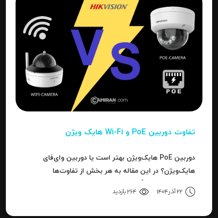
تفاوت دوربین PoE و Wi-Fi هایک‌ ویژن
دوربین PoE هایک‌ویژن بهتر است یا دوربین وای‌فای
هایک‌ویژن؟ در این مقاله به هر بخش از تفاوت‌ها
می‌پردازیم تا دقیقاً مشخص شود برای هر کاربرد، کدام نوع
22 آذر 1404
264 بازدید
بهترین انتخاب است.