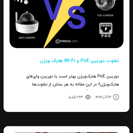
تفاوت دوربین PoE و Wi-Fi هایک‌ ویژن
دوربین PoE هایک‌ویژن بهتر است یا دوربین وای‌فای
هایک‌ویژن؟ در این مقاله به هر بخش از تفاوت‌ها
می‌پردازیم تا دقیقاً مشخص شود برای هر کاربرد، کدام نوع
22 آذر 1404
263 بازدید
بهترین انتخاب است.