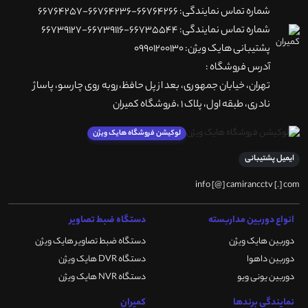
شماره تماس نمایندگی: 66764266-66764236-66764257
شماره تماس نمایندگی: 66735544-66739116-66739127
پشتیبانی هایک ویژن: 09901200130
آدرس فروشگاه :
تهران، خيابان جمهوری، بعد از پل حافظ،روبه روی چارسو، پاساژ
نادری، طبقه اول، پلاک 1 ،فروشگاه کمیران
لوکیشن فروشگاه هایک ویژن
ایمیل پشتیبانی
info [@] camirancctv [.] com
انواع دوربین مداربسته
دستگاه ضبط تصاویر
دوربین هایک ویژن
دستگاه ضبط تصاویر هایک ویژن
دوربین داهوا
دستگاه DVR هایک ویژن
دوربین یونی ویو
دستگاه NVR هایک ویژن
نمایندگی برندها
کمیران