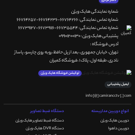
دفتر مرکزی
شماره نمایندگی هایک ویژن
شماره تماس نمایندگی: 66764266-66764236-66764257
شماره تماس نمایندگی: 66735544-66739116-66739127
پشتیبانی هایک ویژن: 09901200130
آدرس فروشگاه :
تهران، خيابان جمهوری، بعد از پل حافظ،روبه روی چارسو، پاساژ
نادری، طبقه اول، پلاک 1 ،فروشگاه کمیران
لوکیشن فروشگاه هایک ویژن
ایمیل پشتیبانی
info [@] camirancctv [.] com
انواع دوربین مداربسته
دستگاه ضبط تصاویر
دوربین هایک ویژن
دستگاه ضبط تصاویر هایک ویژن
دوربین داهوا
دستگاه DVR هایک ویژن