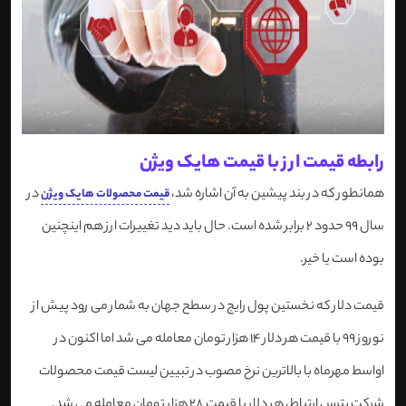
رابطه قیمت ارز با قیمت هایک ویژن
همانطور که در بند پیشین به آن اشاره شد،
در
قیمت محصولات هایک ویژن
سال 99 حدود 2 برابر شده است. حال باید دید تغییرات ارز هم اینچنین
بوده است یا خیر.
قیمت دلار که نخستین پول رایج در سطح جهان به شمار می رود پیش از
نوروز 99 با قیمت هر دلار 14 هزار تومان معامله می شد اما اکنون در
اواسط مهرماه با بالاترین نرخ مصوب در تبیین لیست قیمت محصولات
شرکت پترس ارتباط، هر دلار با قیمت 28 هزار تومان معامله می شد.