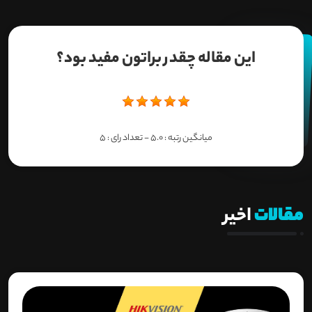
این مقاله چقدر براتون مفید بود؟
میانگین رتبه :
5.0
- تعداد رای :
5
مقالات
اخیر