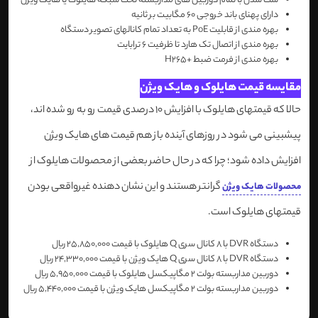
ست شدن با تمام دوربین های مداربسته تحت شبکه هایلوک یا هایک ویژن
دارای پهنای باند خروجی 60 مگابیت بر ثانیه
بهره مندی از قابلیت PoE به تعداد تمام کانالهای تصویر دستگاه
بهره مندی از اتصال تک هارد تا ظرفیت 6 ترابایت
بهره مندی از فرمت ضبط +H265
مقایسه قیمت هایلوک و هایک ویژن
حالا که قیمتهای هایلوک با افزایش 10 درصدی قیمت رو به رو شده اند،
پیشبینی می شود در روزهای آینده باز هم قیمت های هایک ویژن
افزایش داده شود؛ چرا که در حال حاضر بعضی از محصولات هایلوک از
گرانتر هستند و این نشان دهنده غیرواقعی بودن
محصولات هایک ویژن
قیمتهای هایلوک است.
دستگاه DVR با 8 کانال سری Q هایلوک با قیمت 25,850,000 ریال
دستگاه DVR با 8 کانال سری Q هایک ویژن با قیمت 24,330,000 ریال
دوربین مداربسته بولت 2 مگاپیکسل هایلوک با قیمت 5,950,000 ریال
دوربین مداربسته بولت 2 مگاپیکسل هایک ویژن با قیمت 5,440,000 ریال