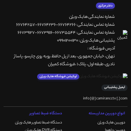
دفتر مرکزی
شماره نمایندگی هایک ویژن
شماره تماس نمایندگی: 66764266-66764236-66764257
شماره تماس نمایندگی: 66735544-66739116-66739127
پشتیبانی هایک ویژن: 09901200130
آدرس فروشگاه :
تهران، خيابان جمهوری، بعد از پل حافظ،روبه روی چارسو، پاساژ
نادری، طبقه اول، پلاک 1 ،فروشگاه کمیران
لوکیشن فروشگاه هایک ویژن
ایمیل پشتیبانی
info [@] camirancctv [.] com
انواع دوربین مداربسته
دستگاه ضبط تصاویر
دوربین هایک ویژن
دستگاه ضبط تصاویر هایک ویژن
دوربین داهوا
دستگاه DVR هایک ویژن