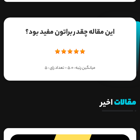
این مقاله چقدر براتون مفید بود؟
میانگین رتبه :
5.0
- تعداد رای :
5
مقالات
اخیر