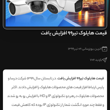
قیمت هایلوک تیر99 افزایش یافت
آخرین بروزرسانی:
02 تیر 1399
بازدید:
702
قیمت هایلوک تیر99 افزایش یافت
. در تابستان سال 1399 شرکت درسا و
پارس ارتباط افزاز قیمت های محصولات هایلوک را افزایش دادند. اکثر
محصولات هایلوک در هر دو تکنولوژی IP و HD با افزایش رو به رو شدند
و فقط چند مورد انگشت شمار از تکنولوژی IP بوده که کاهش قیمت