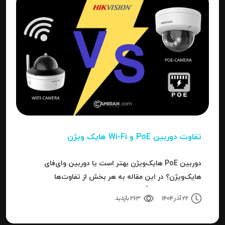
تفاوت دوربین PoE و Wi-Fi هایک‌ ویژن
دوربین PoE هایک‌ویژن بهتر است یا دوربین وای‌فای
هایک‌ویژن؟ در این مقاله به هر بخش از تفاوت‌ها
می‌پردازیم تا دقیقاً مشخص شود برای هر کاربرد، کدام نوع
22 آذر 1404
263 بازدید
بهترین انتخاب است.