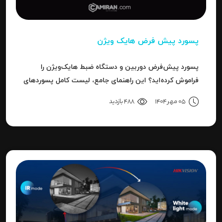
پسورد پیش فرض هایک ویژن
پسورد پیش‌فرض دوربین و دستگاه ضبط هایک‌ویژن را
فراموش کرده‌اید؟ این راهنمای جامع، لیست کامل پسوردهای
پیش‌فرض، روش ریست کردن به حالت کارخانه و حل خطای
05 مهر 1404
488 بازدید
"Invalid Password" را آموزش می‌دهد.