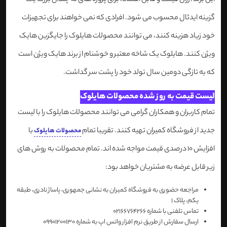
این برند ارزان قیمت و قابل اعتماد، برای پروژه های نه چندان بزرگ یک
گزینه ایدئال محسوب می شود. افرادی که نمی خواهند برای تجهیزات
خود زیاد هزینه کنند، می توانند محصولات هایلوک را جایگزین هایک
ویژن کنند. هایلوک یک شاخه معتبر و خوشنام از برند هایک ویژن است
که به تازگی دومین سال تولد خود را پشت سر گداشت.
لیست قیمت به روز شده محصولات هایلوک
تمام کاربران و همکاران گرامی می توانند محصولات هایلوک را با لیست
جدید از فروشگاه کمیران تهیه کنند. تقریبا تمام
با
محصولات هایلوک
افزایش 10 درصدی قیمت مواجه شده اند. تمام محصولات به روش های
زیر قابل عرضه به مشتریان خواهد بود:
مراجعه حضوری به فروشگاه کمیران به نشانی جمهوری، پاساژ نادری، طبقه
یکم، پلاک 1
تماس تلفنی با شماره 02166764266
ارسال سفارش از طریق نرم افزار واتس اپ به شماره 09901200130