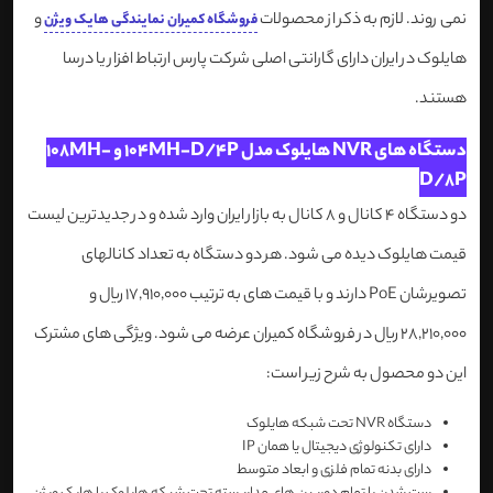
نمی روند. لازم به ذکر از محصولات
و
فروشگاه کمیران نمایندگی هایک ویژن
هایلوک در ایران دارای گارانتی اصلی شرکت پارس ارتباط افزار یا درسا
هستند.
دستگاه های NVR هایلوک مدل 104MH-D/4P و 108MH-
D/8P
دو دستگاه 4 کانال و 8 کانال به بازار ایران وارد شده و در جدیدترین لیست
قیمت هایلوک دیده می شود. هر دو دستگاه به تعداد کانالهای
تصویرشان PoE دارند و با قیمت های به ترتیب 17,910,000 ریال و
28,210,000 ریال در فروشگاه کمیران عرضه می شود. ویژگی های مشترک
این دو محصول به شرح زیر است:
دستگاه NVR تحت شبکه هایلوک
دارای تکنولوژی دیجیتال یا همان IP
دارای بدنه تمام فلزی و ابعاد متوسط