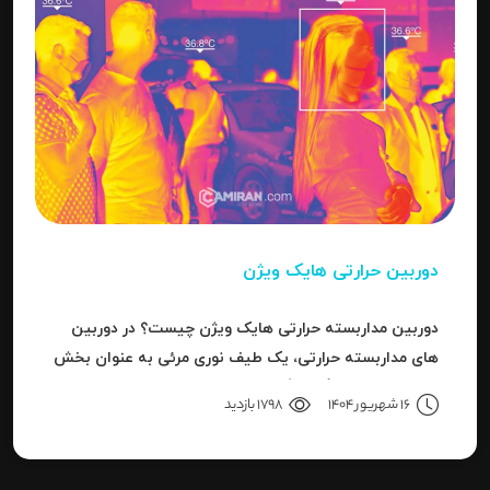
دوربین حرارتی هایک ویژن
دوربین مداربسته حرارتی هایک ویژن چیست؟ در دوربین
های مداربسته حرارتی، یک طیف نوری مرئی به عنوان بخش
کوچکی از باند بزرگ سیگنال های قابل ردیاب یا امواج این
16 شهریور 1404
1798 بازدید
سری دوربین هاست.