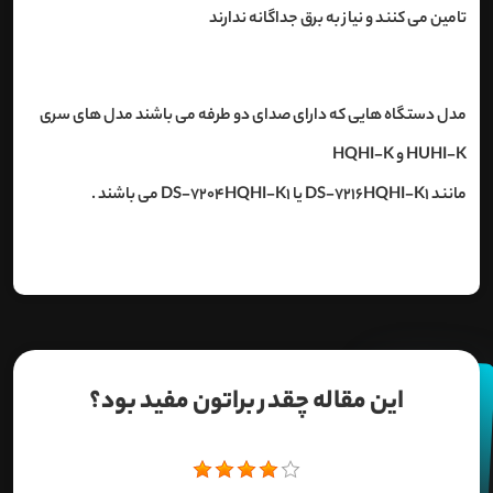
تامین می کنند و نیاز به برق جداگانه ندارند
مدل دستگاه هایی که دارای صدای دو طرفه می باشند مدل های سری
HUHI-K و HQHI-K
مانند DS-7216HQHI-K1 یا DS-7204HQHI-K1 می باشند .
این مقاله چقدر براتون مفید بود؟