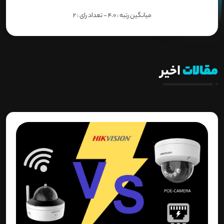
میانگین رتبه :
4.0
- تعداد رای :
2
مقالات
اخیر