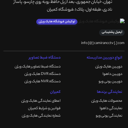
تهران، خيابان جمهوری، بعد از پل حافظ،روبه روی چارسو، پاساژ
نادری، طبقه اول، پلاک 1 ،فروشگاه کمیران
لوکیشن فروشگاه هایک ویژن
ایمیل پشتیبانی
info [@] camirancctv [.] com
انواع دوربین مداربسته
دستگاه ضبط تصاویر
دوربین هایک ویژن
دستگاه ضبط تصاویر هایک ویژن
دوربین داهوا
دستگاه DVR هایک ویژن
دوربین یونی ویو
دستگاه NVR هایک ویژن
نمایندگی برندها
کمیران
محصولات هایک ویژن
اعطای نمایندگی هایک ویژن
نمایندگی داهوا
قوانین و شرایط کمیران
نمایندگی یونی ویو
شماره نمایندگی هایک ویژن