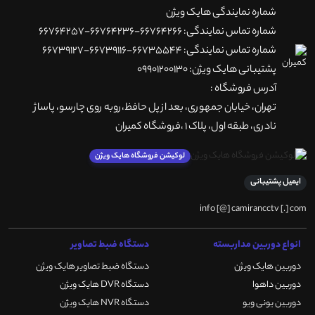
شماره نمایندگی هایک ویژن
شماره تماس نمایندگی: 66764266-66764236-66764257
شماره تماس نمایندگی: 66735544-66739116-66739127
پشتیبانی هایک ویژن: 09901200130
آدرس فروشگاه :
تهران، خيابان جمهوری، بعد از پل حافظ،روبه روی چارسو، پاساژ
نادری، طبقه اول، پلاک 1 ،فروشگاه کمیران
لوکیشن فروشگاه هایک ویژن
ایمیل پشتیبانی
info [@] camirancctv [.] com
انواع دوربین مداربسته
دستگاه ضبط تصاویر
دوربین هایک ویژن
دستگاه ضبط تصاویر هایک ویژن
دوربین داهوا
دستگاه DVR هایک ویژن
دوربین یونی ویو
دستگاه NVR هایک ویژن