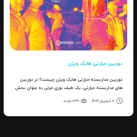
دوربین حرارتی هایک ویژن
دوربین مداربسته حرارتی هایک ویژن چیست؟ در دوربین
های مداربسته حرارتی، یک طیف نوری مرئی به عنوان بخش
کوچکی از باند بزرگ سیگنال های قابل ردیاب یا امواج این
16 شهریور 1404
1799 بازدید
سری دوربین هاست.