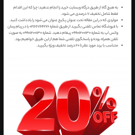
به هیچ گاه از طریق درگاه وبسایت خرید را انجام ندهید؛ چرا که این اقدام
فقط شامل تخفیف 7 درصدی می شود.
مواردی که در این مقاله تحت عنوان پکیج عنوان می شود را یادداشت کنید.
با فروشگاه تماس تلفنی بگیرید از طریق شماره 02166764266 یا در پیام رسان
واتس اپ به شماره 09901200130 پیغام دهید. شماره 09901200130 به صورت
تلفن همراه بوده و پاسخگوی تلفنی شما هم از این طریق خواهیم بود.
متناسب با برند مورد نظر تا 20 درصد تخفیف ویژه بگیرید.