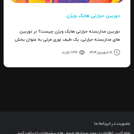
دوربین حرارتی هایک ویژن
دوربین مداربسته حرارتی هایک ویژن چیست؟ در دوربین
های مداربسته حرارتی، یک طیف نوری مرئی به عنوان بخش
کوچکی از باند بزرگ سیگنال های قابل ردیاب یا امواج این
16 شهریور 1404
1799 بازدید
سری دوربین هاست.
عضویت در خبرنامه ما
تمام آخرین اطلاعات در مورد رویدادها، فروش ها و پیشنهادات را دریافت کنید.