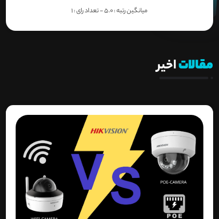
میانگین رتبه :
5.0
- تعداد رای :
1
مقالات
اخیر