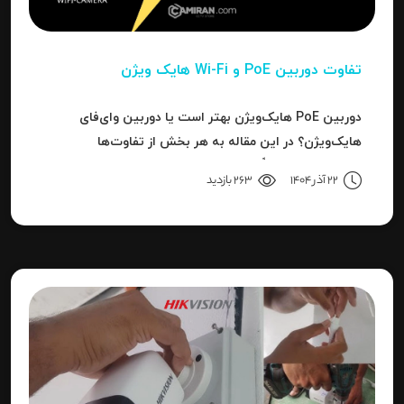
تفاوت دوربین PoE و Wi-Fi هایک‌ ویژن
دوربین PoE هایک‌ویژن بهتر است یا دوربین وای‌فای
هایک‌ویژن؟ در این مقاله به هر بخش از تفاوت‌ها
می‌پردازیم تا دقیقاً مشخص شود برای هر کاربرد، کدام نوع
22 آذر 1404
263 بازدید
بهترین انتخاب است.