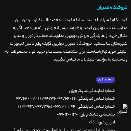
فروشگاه کمیران
فروشگاه کمیران با ۲۰سال سابقه فروش محصولاات نظارتی و دوربین
مداربسته را با بهترین قیمت و خدمات پس از فروش ارائه می‌دهد. اگر به
دنبال خرید از نمایندگی فروش دوربین مداربسته معتبر در تهران و سایر
شهرستان ها هستید، فروشگاه کمیران بهترین گزینه برای تامین تجهیزات
امنیتی مورد نیاز شماست. برای مشاهده قیمت‌ها و خرید انواع محصولات، به
وب‌سایت ما مراجعه کنید یا با ما تماس بگیرید
.
دفتر مرکزی
شماره نمایندگی هایک ویژن
شماره تماس نمایندگی: 66764266-66764236-66764257
شماره تماس نمایندگی: 66735544-66739116-66739127
پشتیبانی هایک ویژن: 09901200130
آدرس فروشگاه :
تهران، خيابان جمهوری، بعد از پل حافظ،روبه روی چارسو، پاساژ