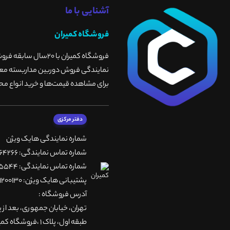
آشنایی با ما
فروشگاه کمیران
فروشگاه کمیران با 
نمایندگی فروش دوربین مداربسته معتبر
برای مشاهده قیمت‌ها و خرید انواع محص
دفتر مرکزی
شماره نمایندگی هایک ویژن
شماره تماس نمایندگی: 66764266-66764236-66764257
شماره تماس نمایندگی: 66735544-66739116-66739127
پشتیبانی هایک ویژن: 09901200130
آدرس فروشگاه :
تهران، خيابان جمهوری، بعد از 
طبقه اول، پلاک 1 ،فروشگاه کمیران