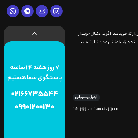
وش ارائه می‌دهد. اگر به دنبال خرید از
 تجهیزات امنیتی مورد نیاز شماست.
7 روز هفته 24 ساعته
پاسخگوی شما هستیم
02166735544
ایمیل پشتیبانی
09901200130
info [@] camirancctv [.] com