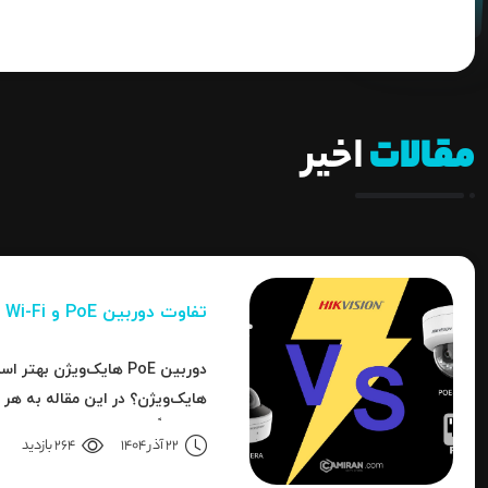
مقالات
اخیر
تفاوت دوربین PoE و Wi-Fi هایک‌ ویژن
دوربین PoE هایک‌ویژن به
هایک‌ویژن؟ در این مقاله به هر 
تا دقیقاً مشخص شود برای هر کار
22 آذر 1404
264 بازدید
انتخاب است.