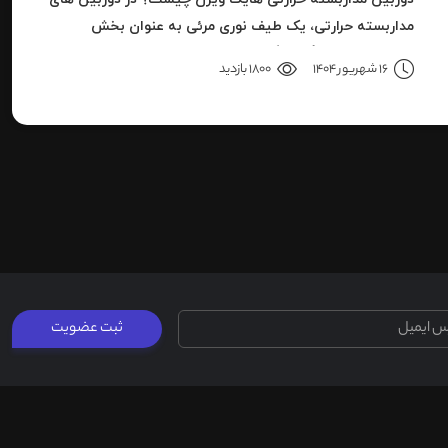
مداربسته حرارتی، یک طیف نوری مرئی به عنوان بخش
کوچکی از باند بزرگ سیگنال های قابل ردیاب یا امواج این سری
16 شهریور 1404
1800 بازدید
دوربین هاست.
ثبت عضویت