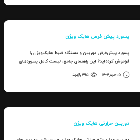
پسورد پیش فرض هایک ویژن
پسورد پیش‌فرض دوربین و دستگاه ضبط هایک‌ویژن را
فراموش کرده‌اید؟ این راهنمای جامع، لیست کامل پسوردهای
پیش‌فرض، روش ریست کردن به حالت کارخانه و حل خطای
05 مهر 1404
495 بازدید
"Invalid Password" را آموزش می‌دهد.
دوربین حرارتی هایک ویژن
دوربین مداربسته حرارتی هایک ویژن چیست؟ در دوربین های