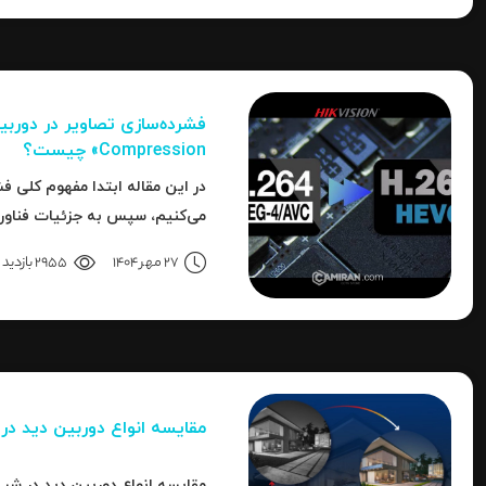
Compression» چیست؟
در این مقاله ابتدا مفهوم کلی فش
به نحوه استفاده، مزایا، محدودی
27 مهر 1404
2955 بازدید
می‌رسیم.
مقایسه انواع دوربین دید د
مقایسه انواع دوربین دید در شب 