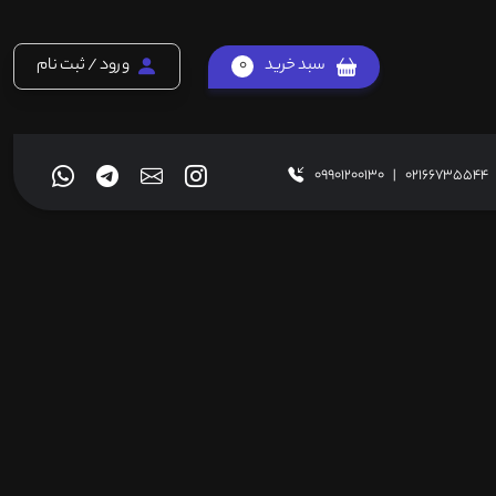
سبد خرید
0
ورود / ثبت نام
09901200130
|
02166735544