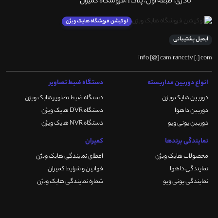
نادری، طبقه اول، پلاک 1 ،فروشگاه کمیران
لوکیشن فروشگاه هایک ویژن
ایمیل پشتیبانی
info [@] camirancctv [.] com
انواع دوربین مداربسته
دستگاه ضبط تصاویر
دوربین هایک ویژن
دستگاه ضبط تصاویر هایک ویژن
دوربین داهوا
دستگاه DVR هایک ویژن
دوربین یونی ویو
دستگاه NVR هایک ویژن
نمایندگی برندها
کمیران
محصولات هایک ویژن
اعطای نمایندگی هایک ویژن
نمایندگی داهوا
قوانین و شرایط کمیران
نمایندگی یونی ویو
شماره نمایندگی هایک ویژن