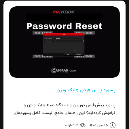
پسورد پیش فرض هایک ویژن
پسورد پیش‌فرض دوربین و دستگاه ضبط هایک‌ویژن را
فراموش کرده‌اید؟ این راهنمای جامع، لیست کامل پسوردهای
پیش‌فرض، روش ریست کردن به حالت کارخانه و حل خطای
05 مهر 1404
492 بازدید
"Invalid Password" را آموزش می‌دهد.