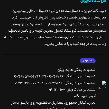
فروشگاه کمیران
فروشگاه کمیران با ۲۰سال سابقه فروش محصولاات نظارتی و دوربین
مداربسته را با بهترین قیمت و خدمات پس از فروش ارائه می‌دهد. اگر به
دنبال خرید از نمایندگی فروش دوربین مداربسته معتبر در تهران و سایر
شهرستان ها هستید، فروشگاه کمیران بهترین گزینه برای تامین تجهیزات
امنیتی مورد نیاز شماست. برای مشاهده قیمت‌ها و خرید انواع محصولات، به
وب‌سایت ما مراجعه کنید یا با ما تماس بگیرید
.
دفتر مرکزی
شماره نمایندگی هایک ویژن
شماره تماس نمایندگی: 66764266-66764236-66764257
شماره تماس نمایندگی: 66735544-66739116-66739127
پشتیبانی هایک ویژن: 09901200130
آدرس فروشگاه :
تهران، خيابان جمهوری، بعد از پل حافظ،روبه روی چارسو، پاساژ