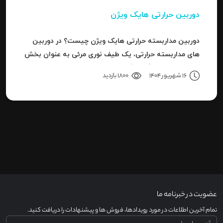
دوربین حرارتی هایک ویژن
دوربین مداربسته حرارتی هایک ویژن چیست؟ در دوربین
های مداربسته حرارتی، یک طیف نوری مرئی به عنوان بخش
کوچکی از باند بزرگ سیگنال های قابل ردیاب یا امواج این
16 شهریور 1404
1800 بازدید
سری دوربین هاست.
عضویت در خبرنامه ما
تمام آخرین اطلاعات در مورد رویدادها، فروش ها و پیشنهادات را دریافت کنید.