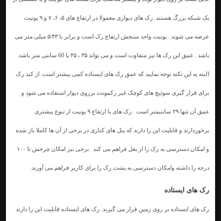
یک شبکه بزرگ هستند. رک های دیواری معمولا در ارتفاع های ۵، ۶، ۷ و ۹ یونیت
عرضه می شوند . یونیت واحد سنجش ارتفاع رک است و برابر با ۵/۴۳ میلی متر می
باشد . عمق این رک ها نیز متفاوت است و می تواند ۳۵ ، ۴۵ یا 60 سانتی متر باشد.
البته به این نکته توجه نمایید که عمق رک های ایستاده کمی بیشتر است. از کید رک
برای قرار گیری سوئیچ های کوچک غیر رکمونت برروی دیوار استفاده می شود و
عمق آن تنها ۲۹ سانتیمتر است . رک های با ارتفاع ۹ یونیت از تنوع بیشتری
برخوردارند و قابلیت این را دارند که پنل های کناری در برخی از آن ها کاملا باز شده
و امکان دسترسی به رک را از بغل فراهم می کند . برخی نیز امکان چرخش تا ۱۰۰
درجه را داشته وامکان دسترسی به پشت رک را برای کاربر فراهم می آورند.
رک های ایستاده
رک های ایستاده بر روی زمین قرار می گیرند. رک های ایستاده قابلیت این را دارند