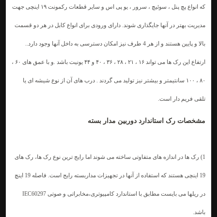
که انواع پچ پنل ، سوئیچ ، سرور ، یو پی اس و سایر قطعات رکمونت ۱۹ اینچی جهت
مدیریت بهتر در آنها جایگذاری شوند. دارای ورودی برای انواع کابل در هر دو قسمت
بالا و پایین هستند و از هر 4 طرف نیز امکان دسترسی به داخل آنها وجود دارد..
ارتفاع این رک ها می تواند ۱۶ ، ۲۱ ، ۲۸ ، ۳۶ ، ۴۰ و ۴۴ یونیت باشد .و با عمق های ۶۰ ،
۸۰ ، ۱۰۰ سانتیمتر و بیشتر نیز تولید می گردند . درب های آن از نوع شیشه ای یا
تلقی فریم دار است.
مشخصات رک استاندارد دوربین مدار بسته
1) رک ها در اندازه های متفاوتی ساخته می شوند اما رایج ترین نوع رک ها، رک های
19 اینچی هستند که استفاده از آنها در تجهیزات مداربسته رایج است. فاصله 19 اینچ
در ریلها می بایست مطابق با استاندارد کامپیوتری،مخابراتی و صوتی IEC60297
باشد.