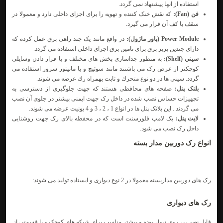
استفاده از انها پیشنهاد نمی گردد.
فن (Fan):
که نقش خنک کننده و تهویه را برای اجزای داخلی دارد و معمولا در
سقف یا کف آن قرار می گیرد.
Power Module (پاور ماژول):
در واقع مانند یک چند راهی برق عمل کرده که
دارای چندین پریز برق برای تامین برق اجزای داخلی استفاده می گردد.
سيني (Shelf):
به منظور جداسازی بخش های مختلف و یا قرار دادن وسایلی
کوچکتر از عرض رک می باشنند مانند سوئيچ و يا مانيتور سرور استفاده می
گردد. سيني ها در دو نوع متحرك و ثابت بهمراه رك عرضه مي شوند.
بلنک پنل:
صفحه های محافظی هستند که جهت جلوگیری از دسترسی به
تجهیزات حساس نصب شده در داخل رک جهت ایمنی بیشتر در جلوی آن نصب
می گردند . این بلانک پنل ها در انواع 1 ، 2 ، 3 و 4 یونیت عرضه می شوند.
لایت پنل:
یک لامپ فلورسنت است که در محفظه بالای رک جهت روشنایی
داخل رک نصب می شود.
انواع رک دوربین مدار بسته
رک های دوربین مداربسته
معمولا در 2 نوع دیواری و ایستاده تولید می شوند:
رک های دیواری
قابل نصب بر روی دیوار بوده و بیشتر مناسب برای شبکه های کوچک و یا قسمتی از