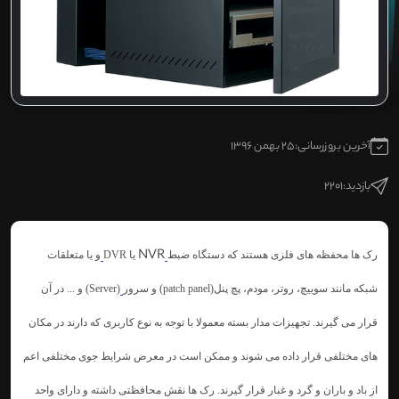
آخرین بروزرسانی:
25 بهمن 1396
بازدید:
2201
NVR
رک ها محفظه های فلزی هستند که دستگاه ضبط
یا DVR
و یا متعلقات
شبکه مانند سوییچ، روتر، مودم، پچ پنل(patch panel) و سرور
(Server) و ... در آن
قرار می گیرند. تجهیزات مدار بسته معمولا با توجه به نوع کاربری که دارند در مکان
های مختلفی قرار داده می شوند و ممکن است در معرض شرایط جوی مختلفی اعم
از باد و باران و گرد و غبار قرار گیرند. رک ها نقش محافظتی داشته و دارای واحد