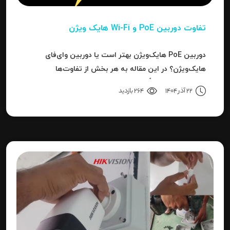
تفاوت دوربین PoE و Wi-Fi هایک‌ ویژن
دوربین PoE هایک‌ویژن بهتر است یا دوربین وای‌فای
هایک‌ویژن؟ در این مقاله به هر بخش از تفاوت‌ها
می‌پردازیم تا دقیقاً مشخص شود برای هر کاربرد، کدام نوع
22 آذر 1404
264 بازدید
بهترین انتخاب است.