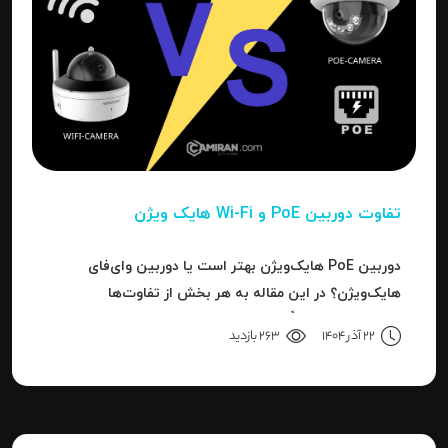
تفاوت دوربین PoE و Wi-Fi هایک‌ ویژن
دوربین PoE هایک‌ویژن بهتر است یا دوربین وای‌فای
هایک‌ویژن؟ در این مقاله به هر بخش از تفاوت‌ها
می‌پردازیم تا دقیقاً مشخص شود برای هر کاربرد، کدام نوع
22 آذر 1404
263 بازدید
بهترین انتخاب است.