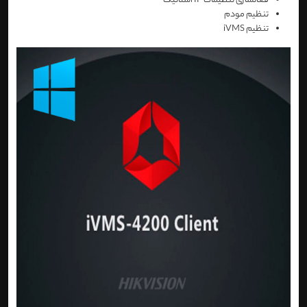
فعالسازی تنظیمات IP استاتیک
تنظیم مودم
تنظیم iVMS