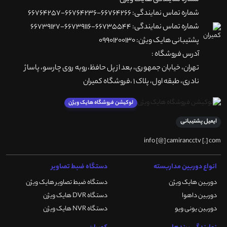
شماره تماس نمایندگی: 66764266-66764236-66764257
شماره تماس نمایندگی: 66735544-66739116-66739127
پشتیبانی هایک ویژن: 09901200130
آدرس فروشگاه :
تهران، خيابان جمهوری، بعد از پل حافظ،روبه روی چارسو، پاساژ
نادری، طبقه اول، پلاک 1 ،فروشگاه کمیران
لوکیشن فروشگاه هایک ویژن
ایمیل پشتیبانی
info [@] camirancctv [.] com
انواع دوربین مداربسته
دستگاه ضبط تصاویر
دوربین هایک ویژن
دستگاه ضبط تصاویر هایک ویژن
دوربین داهوا
دستگاه DVR هایک ویژن
دوربین یونی ویو
دستگاه NVR هایک ویژن