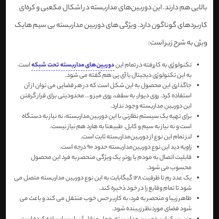
بالایی هم دارند. این دوربین‌های مداربسته در اشکال مکعبی و کره‌ای
کاربردهای گوناگون دارد. ویژگی های دوربین مداربسته بی سیم هایک
ویژن به شرح زیر است:
تکنولوژی به کاررفته در تمام این
دوربین‌های مداربسته تحت شبکه
است.
به این تکنولوژی دیجیتال یا آی پی هم گفته می شود.
جاگذاری این محصول به این شکل است که در هر فضایی می توان از آن
استفاده کرد. روی دیوار، به سقف، روی میز و... محدودیتی برای قرار گرفتن
این دوربین مداربسته وجود ندارد.
برای تهیه یک سیستم نظارتی با این دوربین‌مداربسته، نه نیاز به دستگاه
است و نه نیاز به سیم و کابل. طبیعتا به هارد هم نیاز نیست.
لنز تمام این نوع از دوربین‌مداربسته ثابت است.
زاویه دید این نوع دوربین‌مداربسته حدود 90 درجه است.
قابلیت اتصال به مودم یا روتر، یک ویژگی منحصر به فرد این محصول
محسوب می شود.
یک عدد رم تا ظرفیت 128 گیگابایت به این نوع دوربین مداربسته متصل می
شود تا تمام وقایع را در خود ذخیره کند.
ظاهر زیبا و منحصر به فرد، به کاربر حس خوب منتقل می کند و باعث می
شود فضای موردنظر زیبنده شود.