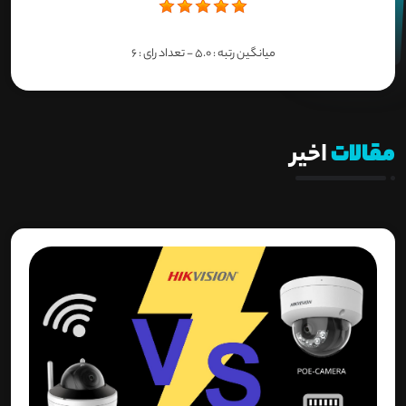
میانگین رتبه :
5.0
- تعداد رای :
6
مقالات
اخیر