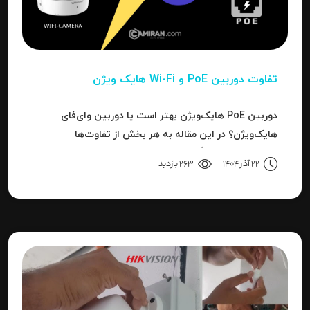
تفاوت دوربین PoE و Wi-Fi هایک‌ ویژن
دوربین PoE هایک‌ویژن بهتر است یا دوربین وای‌فای
هایک‌ویژن؟ در این مقاله به هر بخش از تفاوت‌ها
می‌پردازیم تا دقیقاً مشخص شود برای هر کاربرد، کدام نوع
22 آذر 1404
263 بازدید
بهترین انتخاب است.