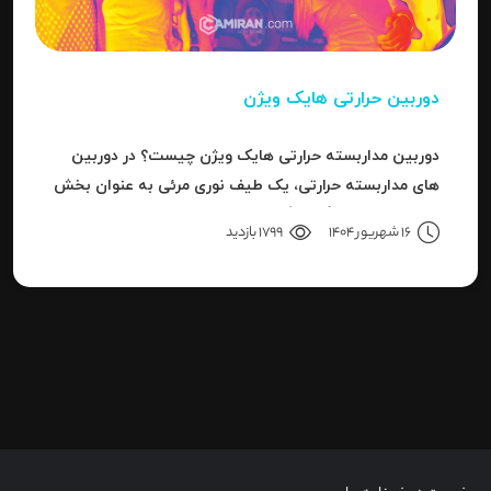
دوربین حرارتی هایک ویژن
دوربین مداربسته حرارتی هایک ویژن چیست؟ در دوربین
های مداربسته حرارتی، یک طیف نوری مرئی به عنوان بخش
کوچکی از باند بزرگ سیگنال های قابل ردیاب یا امواج این
16 شهریور 1404
1799 بازدید
سری دوربین هاست.