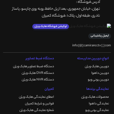
آدرس فروشگاه :
تهران، خيابان جمهوری، بعد از پل حافظ،روبه روی چارسو، پاساژ
نادری، طبقه اول، پلاک 1 ،فروشگاه کمیران
لوکیشن فروشگاه هایک ویژن
ایمیل پشتیبانی
info [@] camirancctv [.] com
انواع دوربین مداربسته
دستگاه ضبط تصاویر
دوربین هایک ویژن
دستگاه ضبط تصاویر هایک ویژن
دوربین داهوا
دستگاه DVR هایک ویژن
دوربین یونی ویو
دستگاه NVR هایک ویژن
نمایندگی برندها
کمیران
محصولات هایک ویژن
اعطای نمایندگی هایک ویژن
نمایندگی داهوا
قوانین و شرایط کمیران
نمایندگی یونی ویو
شماره نمایندگی هایک ویژن