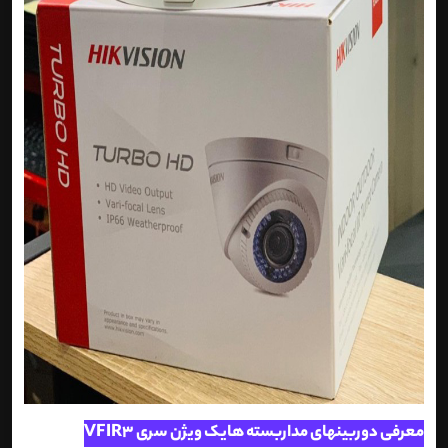
معرفی دوربینهای مداربسته هایک ویژن سری VFIR3