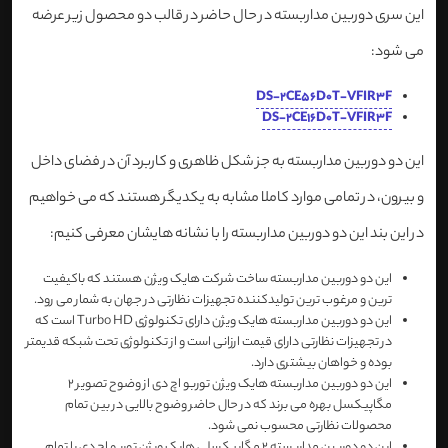
این سری دوربین مداربسته در حال حاضر در قالب دو محصول زیر عرضه
می شود:
DS-2CE56D0T-VFIR3F
DS-2CE16D0T-VFIR3F
این دو دوربین مداربسته به جز شکل ظاهری و کاربرد آن در فضای داخل
و بیرون، در تمامی موارد کاملا مشابه به یکدیگر هستند که می خواهیم
در این بند این دو دوربین مداربسته را با نشانه هایشان معرفی کنیم:
این دو دوربین مداربسته ساخت شرکت هایک ویژن هستند که باکیفیت
ترین و مرغوب ترین تولیدکننده تجهیزات نظارتی در جهان به شمار می رود.
این دو دوربین مداربسته هایک ویژن دارای تکنولوژی Turbo HD است که
در تجهیزات نظارتی دارای قیمت ارزانی است و از تکنولوژی تحت شبکه قدیمتر
بوده و خواهان بیشتری دارد.
این دو دوربین مداربسته هایک ویژن توربو اچ دی از وضوح تصویر 2
مگاپیکسل بهره می برند که در حال حاضر وضوح بالایی در بین تمام
محصولات نظارتی محسوب نمی شود.
این دو دوربین مداربسته 2 مگاپیکسلی هایک ویژن توربو اچ دی با تمام