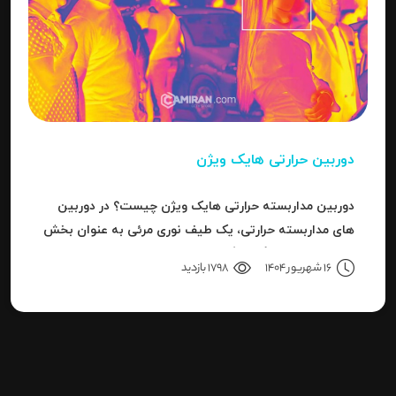
دوربین حرارتی هایک ویژن
دوربین مداربسته حرارتی هایک ویژن چیست؟ در دوربین
های مداربسته حرارتی، یک طیف نوری مرئی به عنوان بخش
کوچکی از باند بزرگ سیگنال های قابل ردیاب یا امواج این
16 شهریور 1404
1798 بازدید
سری دوربین هاست.