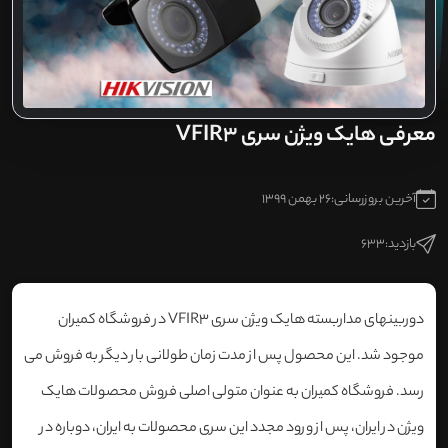
معرفی هایک ویژن سری VFIR3
آخرین بروزرسانی:
26 بهمن 1399
بازدید:
633
دوربینهای مداربسته هایک ویژن سری VFIR3 در فروشگاه کمیران
موجود شد. این محصول پس از مدت زمان طولانی بار دیگر به فروش می
رسد. فروشگاه کمیران به عنوان متولی اصلی فروش محصولات هایک
ویژن در ایران، پس از ورود مجدد این سری محصولات به ایران، دوباره در