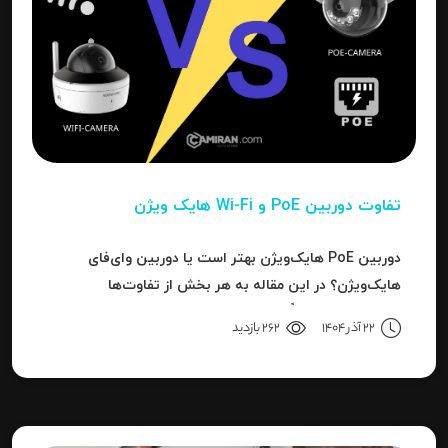
تفاوت دوربین PoE و Wi-Fi هایک‌ ویژن
دوربین PoE هایک‌ویژن بهتر است یا دوربین وای‌فای
هایک‌ویژن؟ در این مقاله به هر بخش از تفاوت‌ها
می‌پردازیم تا دقیقاً مشخص شود برای هر کاربرد، کدام نوع
22 آذر 1404
262 بازدید
بهترین انتخاب است.