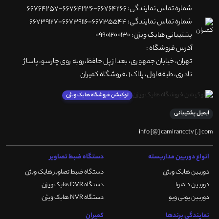
شماره تماس نمایندگی: 66764266-66764236-66764257
شماره تماس نمایندگی: 66735544-66739116-66739127
پشتیبانی هایک ویژن: 09901200130
آدرس فروشگاه :
تهران، خيابان جمهوری، بعد از پل حافظ،روبه روی چارسو، پاساژ
نادری، طبقه اول، پلاک 1 ،فروشگاه کمیران
لوکیشن فروشگاه هایک ویژن
ایمیل پشتیبانی
info [@] camirancctv [.] com
انواع دوربین مداربسته
دستگاه ضبط تصاویر
دوربین هایک ویژن
دستگاه ضبط تصاویر هایک ویژن
دوربین داهوا
دستگاه DVR هایک ویژن
دوربین یونی ویو
دستگاه NVR هایک ویژن
نمایندگی برندها
کمیران