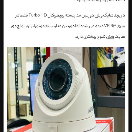
دستگاه این امر میسر می شود.
در برند هایک ویژن دوربین مداربسته وریفوکال Turbo HD فقط در
سری VFIR3 دیده می شود اما دوربین مداربسته موتورایز توربو اچ دی
هایک ویژن تنوع بیشتری دارد.