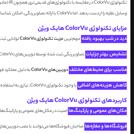
وسایل نقلیه را از دست بدهد. اما ColorVu با ارائه تصاویر رنگی، امکان شناسایی دقیق‌تری از افراد و اشیاء را فراهم می‌آورد.
مزایای تکنولوژی ColorVu هایک ویژن
دید در شب بهبود یافته
مهم‌ترین
مزیت تکنولوژی ColorVu
توانایی ثبت 
تشخیص بهتر جزئیات
تصاویر رنگی ثبت شده توسط دوربین‌های ColorVu شامل جزئیاتی مانند رنگ لباس، خودرو، و اشیاء مختلف است که در دوربین‌های معمولی دیده نمی‌شود. این امر در شناسایی و تحلیل وقایع بسیار مؤثر است.
مناسب برای محیط‌های مختلف
دوربین‌های ColorVu
به دلیل عملکرد قوی
کاهش هزینه‌های اضافی
با وجود تکنولوژی ColorVu، نیازی به استفاده از منابع نوری خارجی مانند چراغ‌های مادون قرمز نیست، که این امر می‌تواند در کاهش هزینه‌های نصب و نگهداری مؤثر باشد.
کاربردهای تکنولوژی ColorVu هایک ویژن
مکان‌های عمومی و پارکینگ‌ها
امنیت در مکان‌های عمومی و پارکینگ‌ها بسیار مهم است. ColorVu با ارائه تصاویر رنگی در شب، امکان نظارت دق
فروشگاه‌ها و مغازه‌ها
صاحبان فروشگاه‌ها می‌توانند با نصب دوربین‌های ColorVu، امنیت فروشگاه خود را افزایش دهند و در صورت وقوع حادثه، تصاویر دقیق‌تری را از افراد و وقایع ثبت ک