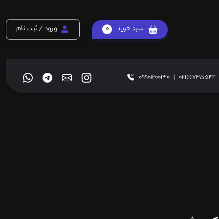
سبد خرید
0
ورود / ثبت نام
09901200130
|
02166735544