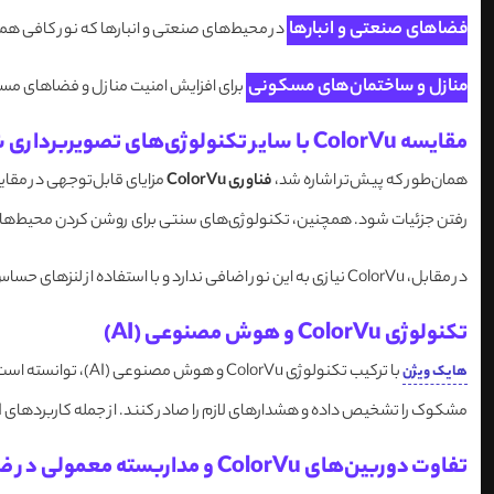
فضاهای صنعتی و انبارها
در محیط‌های صنعتی و انبارها که نور کافی همیشه در دسترس نیست، ColorVu می‌تواند با ارائه تصاویر با کیفیت و رنگی، به مدیر
منازل و ساختمان‌های مسکونی
برای افزایش امنیت منازل و فضاهای مسکونی، ColorVu می‌تواند گزینه‌ای عالی باشد. حتی در تاریکی شب، تصاویر واضح و رنگی از محیط پی
مقایسه ColorVu با سایر تکنولوژی‌های تصویربرداری شب
همان‌طور که پیش‌تر اشاره شد،
فناوری ColorVu
رفتن جزئیات شود. همچنین، تکنولوژی‌های سنتی برای روشن کردن محیط‌های تار
در مقابل، ColorVu نیازی به این نور اضافی ندارد و با استفاده از لنزهای حساس به نور و سنسورهای پیشرفته، می‌تواند تصاویر را در تاریکی مطلق به صورت رنگی ثبت کند.
تکنولوژی ColorVu و هوش مصنوعی (AI)
هایک ویژن
مشکوک را تشخیص داده و هشدارهای لازم را صادر کنند. از جمله کاربردهای AI در این دوربین‌ها می‌توان به تشخیص چهره، تشخیص حرکت غیرعادی و تشخیص خودکار اشیاء اشاره کرد.
تفاوت دوربین‌های ColorVu و مداربسته معمولی در ضبط تصاویر در شب و روز