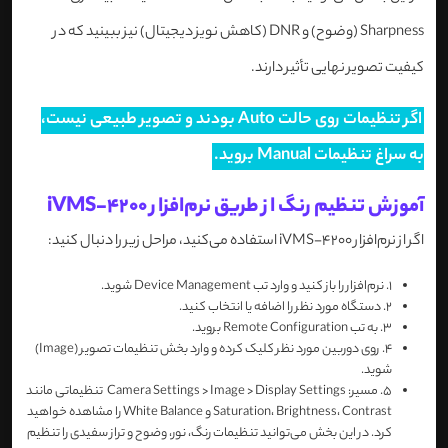
Sharpness (وضوح) و DNR (کاهش نویز دیجیتال) نیز ببینید که در
کیفیت تصویر نهایی تأثیر دارند.
اگر تنظیمات روی حالت Auto بودند و تصویر طبیعی نیست،
به سراغ تنظیمات Manual بروید.
آموزش تنظیم رنگ از طریق نرم‌افزار iVMS-4200
اگر از نرم‌افزار iVMS-4200 استفاده می‌کنید، مراحل زیر را دنبال کنید:
1.
نرم‌افزار را باز کنید و وارد تب Device Management شوید.
2.
دستگاه مورد نظر را اضافه یا انتخاب کنید.
3.
به تب Remote Configuration بروید.
4.
روی دوربین مورد نظر کلیک کرده و وارد بخش تنظیمات تصویر (Image)
شوید.
5.
مسیر: Camera Settings > Image > Display Settings تنظیماتی مانند
Saturation، Brightness، Contrast و White Balance را مشاهده خواهید
کرد. در این بخش می‌توانید تنظیمات رنگ، نور، وضوح و تراز سفیدی را تنظیم