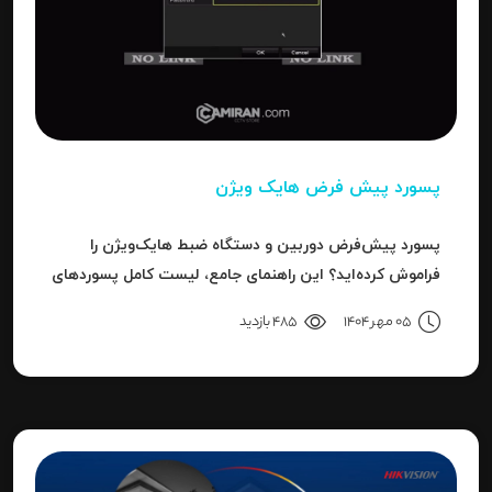
پسورد پیش فرض هایک ویژن
پسورد پیش‌فرض دوربین و دستگاه ضبط هایک‌ویژن را
فراموش کرده‌اید؟ این راهنمای جامع، لیست کامل پسوردهای
پیش‌فرض، روش ریست کردن به حالت کارخانه و حل خطای
05 مهر 1404
485 بازدید
"Invalid Password" را آموزش می‌دهد.