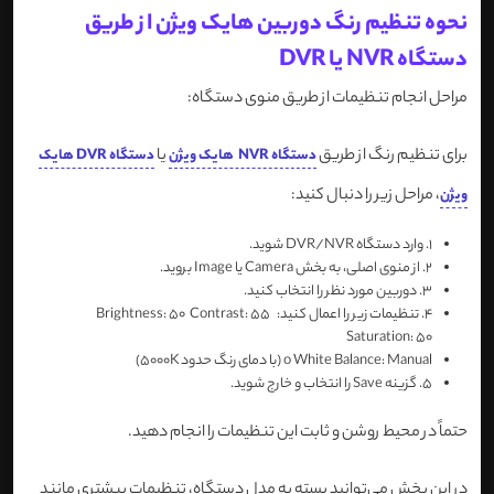
نحوه تنظیم رنگ دوربین هایک ویژن از طریق
دستگاه NVR یا DVR
مراحل انجام تنظیمات از طریق منوی دستگاه:
برای تنظیم رنگ از طریق
یا
دستگاه NVR هایک ویژن
دستگاه DVR هایک
، مراحل زیر را دنبال کنید:
ویژن
1.
وارد دستگاه DVR/NVR شوید.
2.
از منوی اصلی، به بخش Camera یا Image بروید.
3.
دوربین مورد نظر را انتخاب کنید.
4.
تنظیمات زیر را اعمال کنید:
Contrast: 55
Brightness: 50
Saturation: 50
White Balance: Manual (با دمای رنگ حدود 5000K)
o
5.
گزینه Save را انتخاب و خارج شوید.
حتماً در محیط روشن و ثابت این تنظیمات را انجام دهید.
در این بخش می‌توانید بسته به مدل دستگاه، تنظیمات بیشتری مانند