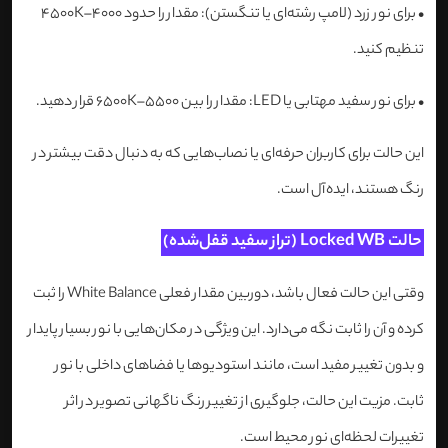
•
برای نور زرد (لامپ رشته‌ای یا تنگستن): مقدار را حدود 4000–4500K
تنظیم کنید.
•
برای نور سفید مهتابی یا LED: مقدار را بین 5500–6500K قرار دهید.
این حالت برای کاربران حرفه‌ای یا نصاب‌هایی که به دنبال دقت بیشتر در
رنگ هستند، ایده‌آل است.
حالت Locked WB (تراز سفید قفل‌شده)
وقتی این حالت فعال باشد، دوربین مقدار فعلی White Balance را ثبت
کرده و آن را ثابت نگه می‌دارد. این ویژگی در مکان‌هایی با نور بسیار پایدار
و بدون تغییر مفید است، مانند استودیوها یا فضاهای داخلی با نور
ثابت. مزیت این حالت، جلوگیری از تغییر رنگ ناگهانی تصویر در اثر
تغییرات لحظه‌ای نور محیط است.