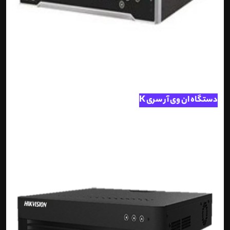
دستگاه ان وی آر سری K