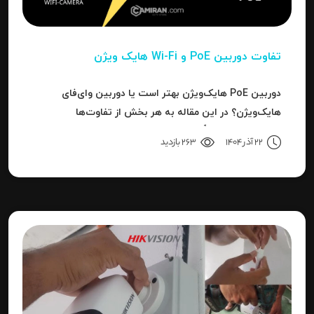
تفاوت دوربین PoE و Wi-Fi هایک‌ ویژن
دوربین PoE هایک‌ویژن بهتر است یا دوربین وای‌فای
هایک‌ویژن؟ در این مقاله به هر بخش از تفاوت‌ها
می‌پردازیم تا دقیقاً مشخص شود برای هر کاربرد، کدام نوع
22 آذر 1404
263 بازدید
بهترین انتخاب است.