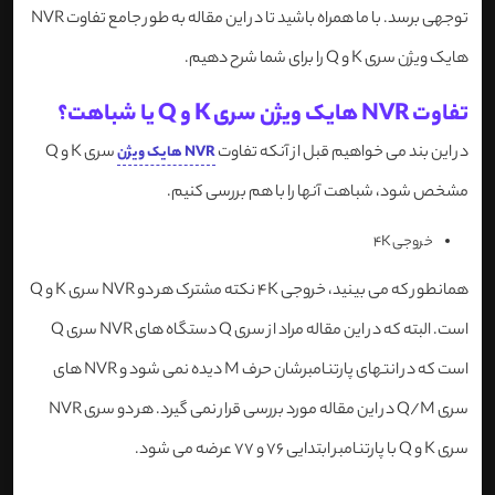
توجهی برسد. با ما همراه باشید تا در این مقاله به طور جامع تفاوت NVR
هایک ویژن سری K و Q را برای شما شرح دهیم.
تفاوت NVR هایک ویژن سری K و Q یا شباهت؟
در این بند می خواهیم قبل از آنکه تفاوت
سری K و Q
NVR هایک ویژن
مشخص شود، شباهت آنها را با هم بررسی کنیم.
خروجی 4K
همانطور که می بینید، خروجی 4K نکته مشترک هر دو NVR سری K و Q
است. البته که در این مقاله مراد از سری Q دستگاه های NVR سری Q
است که در انتهای پارتنامبرشان حرف M دیده نمی شود و NVR های
سری Q/M در این مقاله مورد بررسی قرار نمی گیرد. هر دو سری NVR
سری K و Q با پارتنامبر ابتدایی 76 و 77 عرضه می شود.