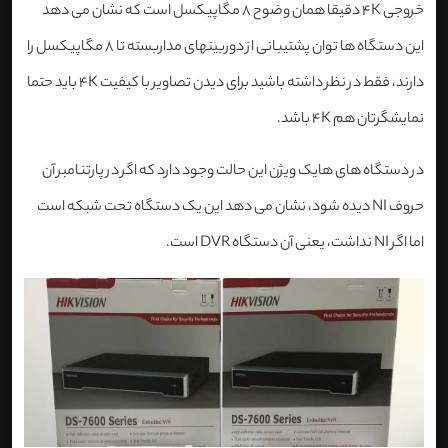
خروجی 4K دقیقا همان وضوح 8 مگاپیکسل است که نشان می دهد
این دستگاه ها توان پشتیبانی از دوربینهای مداربسته تا 8 مگاپیکسل را
دارند، فقط در نظر داشته باشید برای دیدن تصاویر با کیفیت 4K باید حتما
نمایشگرتان هم 4K باشد.
در دستگاه های هایک ویژن این حالت وجود دارد که اگر در پارتنامبر آن
حروف NI دیده شود، نشان می دهد این یک دستگاه تحت شبکه است
اما اگر NI نداشت، یعنی آن دستگاه DVR است.