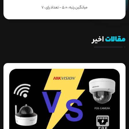
میانگین رتبه :
5.0
- تعداد رای :
7
مقالات
اخیر