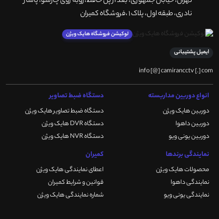
تهران، خيابان جمهوری، بعد از پل حافظ،روبه روی چارسو، پاساژ
نادری، طبقه اول، پلاک 1 ،فروشگاه کمیران
لوکیشن فروشگاه هایک ویژن
ایمیل پشتیبانی
info [@] camirancctv [.] com
انواع دوربین مداربسته
دستگاه ضبط تصاویر
دوربین هایک ویژن
دستگاه ضبط تصاویر هایک ویژن
دوربین داهوا
دستگاه DVR هایک ویژن
دوربین یونی ویو
دستگاه NVR هایک ویژن
نمایندگی برندها
کمیران
محصولات هایک ویژن
اعطای نمایندگی هایک ویژن
نمایندگی داهوا
قوانین و شرایط کمیران
نمایندگی یونی ویو
شماره نمایندگی هایک ویژن