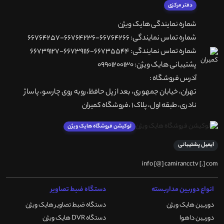
دفتر مرکزی
شماره نمایندگی هایک ویژن
شماره تماس نمایندگی: 66764266-66764236-66764257
شماره تماس نمایندگی: 66735544-66739116-66739127
پشتیبانی هایک ویژن: 09901200130
آدرس فروشگاه :
تهران، خيابان جمهوری، بعد از پل حافظ،روبه روی چارسو، پاساژ
نادری، طبقه اول، پلاک 1 ،فروشگاه کمیران
لوکیشن فروشگاه هایک ویژن
ایمیل پشتیبانی
info [@] camirancctv [.] com
انواع دوربین مداربسته
دستگاه ضبط تصاویر
دوربین هایک ویژن
دستگاه ضبط تصاویر هایک ویژن
دوربین داهوا
دستگاه DVR هایک ویژن