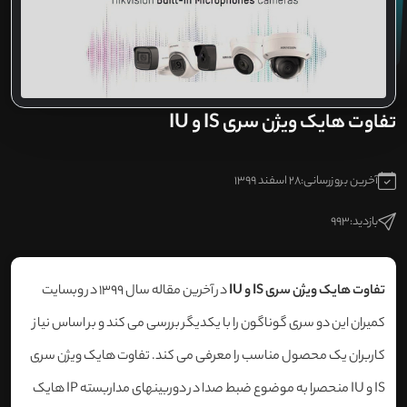
تفاوت هایک ویژن سری IS و IU
آخرین بروزرسانی:
28 اسفند 1399
بازدید:
993
تفاوت هایک ویژن سری IS و IU
در آخرین مقاله سال 1399 در وبسایت
کمیران این دو سری گوناگون را با یکدیگر بررسی می کند و بر اساس نیاز
کاربران یک محصول مناسب را معرفی می کند. تفاوت هایک ویژن سری
IS و IU منحصرا به موضوع ضبط صدا در دوربینهای مداربسته IP هایک