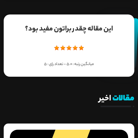
این مقاله چقدر براتون مفید بود؟
میانگین رتبه :
5.0
- تعداد رای :
5
مقالات
اخیر