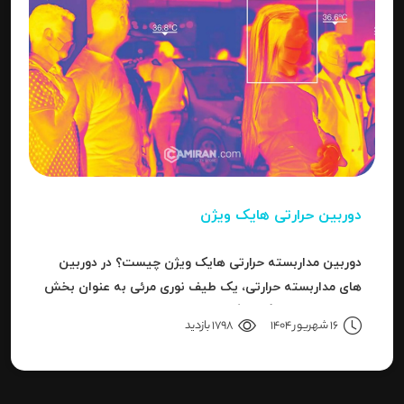
دوربین حرارتی هایک ویژن
دوربین مداربسته حرارتی هایک ویژن چیست؟ در دوربین
های مداربسته حرارتی، یک طیف نوری مرئی به عنوان بخش
کوچکی از باند بزرگ سیگنال های قابل ردیاب یا امواج این
16 شهریور 1404
1798 بازدید
سری دوربین هاست.