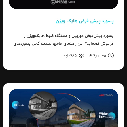
پسورد پیش فرض هایک ویژن
پسورد پیش‌فرض دوربین و دستگاه ضبط هایک‌ویژن را
فراموش کرده‌اید؟ این راهنمای جامع، لیست کامل پسوردهای
پیش‌فرض، روش ریست کردن به حالت کارخانه و حل خطای
05 مهر 1404
485 بازدید
"Invalid Password" را آموزش می‌دهد.