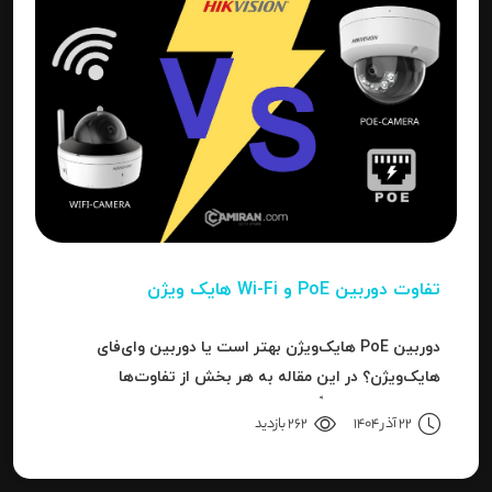
تفاوت دوربین PoE و Wi-Fi هایک‌ ویژن
دوربین PoE هایک‌ویژن بهتر است یا دوربین وای‌فای
هایک‌ویژن؟ در این مقاله به هر بخش از تفاوت‌ها
می‌پردازیم تا دقیقاً مشخص شود برای هر کاربرد، کدام نوع
22 آذر 1404
262 بازدید
بهترین انتخاب است.