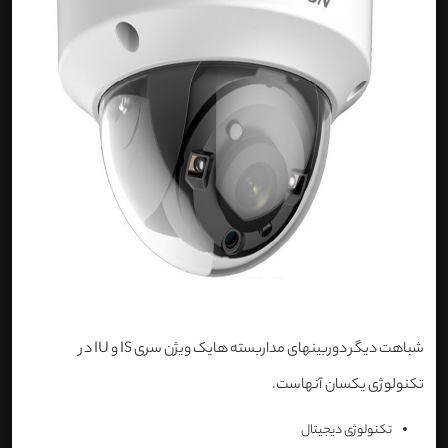
شباهت دیگر دوربینهای مداربسته هایک ویژن سری IS و IU در
تکنولوژی یکسان آنهاست.
تکنولوژی دیجیتال