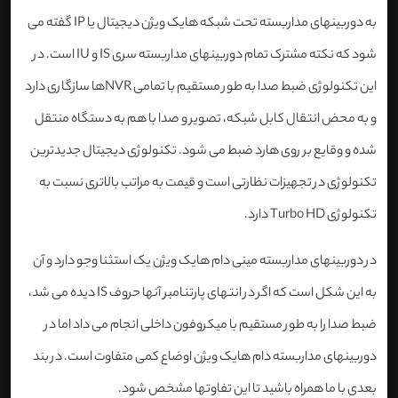
به دوربینهای مداربسته تحت شبکه هایک ویژن دیجیتال یا IP گفته می
شود که نکته مشترک تمام دوربینهای مداربسته سری IS و IU است. در
این تکنولوژی ضبط صدا به طور مستقیم با تمامی NVRها سازگاری دارد
و به محض انتقال کابل شبکه، تصویر و صدا با هم به دستگاه منتقل
شده و وقایع بر روی هارد ضبط می شود. تکنولوژی دیجیتال جدیدترین
تکنولوژی در تجهیزات نظارتی است و قیمت به مراتب بالاتری نسبت به
تکنولوژی Turbo HD دارد.
در دوربینهای مداربسته مینی دام هایک ویژن یک استثنا وجو دارد و آن
به این شکل است که اگر در انتهای پارتنامبر آنها حروف IS دیده می شد،
ضبط صدا را به طور مستقیم با میکروفون داخلی انجام می داد اما در
دوربینهای مداربسته دام هایک ویژن اوضاع کمی متفاوت است. در بند
بعدی با ما همراه باشید تا این تفاوتها مشخص شود.