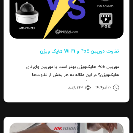
تفاوت دوربین PoE و Wi-Fi هایک‌ ویژن
دوربین PoE هایک‌ویژن بهتر است یا دوربین وای‌فای
هایک‌ویژن؟ در این مقاله به هر بخش از تفاوت‌ها
می‌پردازیم تا دقیقاً مشخص شود برای هر کاربرد، کدام نوع
22 آذر 1404
263 بازدید
بهترین انتخاب است.