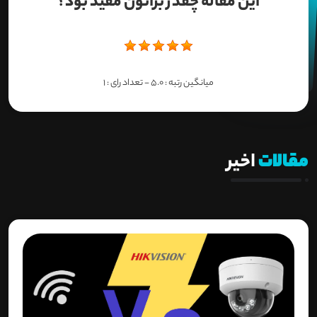
این مقاله چقدر براتون مفید بود؟
میانگین رتبه :
5.0
- تعداد رای :
1
مقالات
اخیر