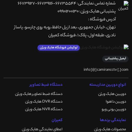
شماره تماس نمایندگی: 66735544-66739116-66739127
پشتیبانی هایک ویژن: 09901200130
آدرس فروشگاه :
تهران، خيابان جمهوری، بعد از پل حافظ،روبه روی چارسو، پاساژ
نادری، طبقه اول، پلاک 1 ،فروشگاه کمیران
لوکیشن فروشگاه هایک ویژن
ایمیل پشتیبانی
info [@] camirancctv [.] com
انواع دوربین مداربسته
دستگاه ضبط تصاویر
دوربین هایک ویژن
دستگاه ضبط تصاویر هایک ویژن
دوربین داهوا
دستگاه DVR هایک ویژن
دوربین یونی ویو
دستگاه NVR هایک ویژن
نمایندگی برندها
کمیران
محصولات هایک ویژن
اعطای نمایندگی هایک ویژن