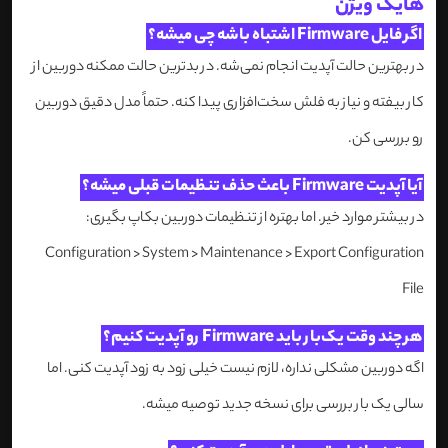
هایک ویژن
اگر فایل Firmware اشتباه باشه چی میشه؟
در بهترین حالت آپدیت انجام نمی‌شه. در بدترین حالت ممکنه دوربین از
کار بیفته و نیاز به فلش سخت‌افزاری پیدا کنه. حتماً مدل دقیق دوربین
رو بررسی کن.
آیا آپدیت Firmware باعث حذف تنظیمات قبلی میشه؟
در بیشتر موارد خیر. اما بهتره از تنظیمات دوربین بکاپ بگیری:
Configuration > System > Maintenance > Export Configuration
File
هر چند وقت یک‌بار باید Firmware رو آپدیت کنیم؟
اگه دوربین مشکلی نداره، لازم نیست خیلی زود به زود آپدیت کنی. اما
سالی یک بار بررسی برای نسخه جدید توصیه میشه.