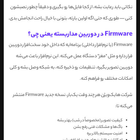
نکاتی باید رعایت بشه، از کجا فایل‌ها رو بگیری و دقیقاً چطور نصبشون
کنی — طوری که حتی اگه اولین بارته، بتونی با خیال راحت انجامش بدی.
Firmware در دوربین مداربسته یعنی چی؟
Firmware (یا نرم‌افزار داخلی) برنامه‌ایه که داخل خود سخت‌افزار دوربین
قرار داره و مثل "مغز" دستگاه عمل می‌کنه. این نرم‌افزار باعث می‌شه
دوربین تصویر بگیره، تنظیمات رو ذخیره کنه، به شبکه وصل بشه و کلی
امکانات مختلف رو فراهم کنه.
شرکت هایک‌ویژن هر چند وقت یک‌بار، نسخه جدید Firmware منتشر
می‌کنه تا:
کیفیت تصویر (مخصوصاً در شب) بهتر بشه
باگ‌ها و مشکلات فنی رفع بشن
امنیت سیستم بالاتر بره