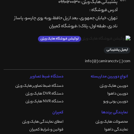
پشتیبانی هایک ویژن: 09901200130
آدرس فروشگاه :
تهران، خيابان جمهوری، بعد از پل حافظ،روبه روی چارسو، پاساژ
نادری، طبقه اول، پلاک 1 ،فروشگاه کمیران
لوکیشن فروشگاه هایک ویژن
ایمیل پشتیبانی
info [@] camirancctv [.] com
انواع دوربین مداربسته
دستگاه ضبط تصاویر
دوربین هایک ویژن
دستگاه ضبط تصاویر هایک ویژن
دوربین داهوا
دستگاه DVR هایک ویژن
دوربین یونی ویو
دستگاه NVR هایک ویژن
نمایندگی برندها
کمیران
محصولات هایک ویژن
اعطای نمایندگی هایک ویژن
نمایندگی داهوا
قوانین و شرایط کمیران