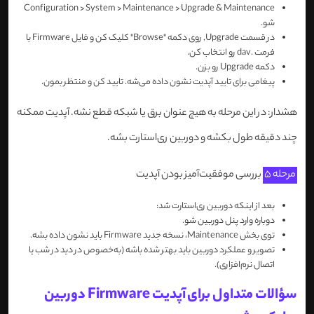
Configuration > System > Maintenance > Upgrade & Maintenance
شو.
در قسمت Upgrade, روی دکمه "Browse" کلیک کن و فایل Firmware با
فرمت .dav رو انتخاب کن.
دکمه Upgrade رو بزن.
پیغامی برای تایید آپدیت نشون داده می‌شه. تایید کن و منتظر بمون.
هشدار: در این مرحله به هیچ عنوان برق یا شبکه قطع نشه. آپدیت ممکنه
چند دقیقه طول بکشه و دوربین ری‌استارت بشه.
مرحله 5
بررسی موفقیت‌آمیز بودن آپدیت
بعد از اینکه دوربین ری‌استارت شد:
دوباره وارد پنل دوربین شو.
توی بخش Maintenance، نسخه جدید Firmware باید نشون داده بشه.
تصویر و عملکرد دوربین باید بهتر شده باشه (به‌خصوص در دید در شب یا
اتصال نرم‌افزاری).
سؤالات متداول برای آپدیت Firmware دوربین