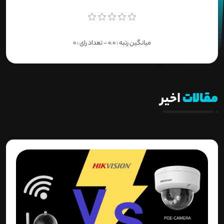
میانگین رتبه :
0.0
- تعداد رای :
0
مقالات
اخیر