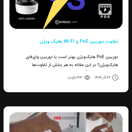
تفاوت دوربین PoE و Wi-Fi هایک‌ ویژن
دوربین PoE هایک‌ویژن بهتر است یا دوربین وای‌فای
هایک‌ویژن؟ در این مقاله به هر بخش از تفاوت‌ها
می‌پردازیم تا دقیقاً مشخص شود برای هر کاربرد، کدام نوع
22 آذر 1404
263 بازدید
بهترین انتخاب است.