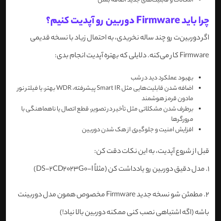
امکانات و قابلیت‌های جدید اضافه بشن
چرا باید Firmware دوربین رو آپدیت کنیم؟
اگر دوربین‌ت رو چند ساله نخریدی، به احتمال زیاد با نسخه قدیمی
Firmware کار می‌کنه. دلایلی که بهتره آپدیت انجام بدی:
بهبود عملکرد دید در شب
اضافه شدن قابلیت‌هایی مثل Smart IR پیشرفته، WDR بهتر، یا فیلتر نور
مادون قرمز هوشمند
برطرف شدن مشکلاتی مثل تأخیر در تصویر، قطع اتصال یا ناهماهنگی با
مرورگرها
افزایش امنیت و جلوگیری از هک شدن دوربین
قبل از شروع آپدیت، به این نکات دقت کن:
1. مدل دقیق دوربین رو یادداشت کن (مثلاً DS-2CD2023G0-I)
2. مطمئن شو نسخه جدید Firmware مخصوص همون مدل دوربینت
باشه (اگه اشتباهی نصب کنی ممکنه دوربین بالا نیاد!)