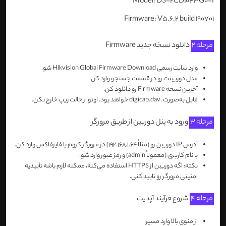
Model: DS-2CD1043G0-I
Firmware: V5.6.2 build 190701
مرحله 2
دانلود نسخه جدید Firmware
وارد سایت رسمی Hikvision Global Firmware Download شو.
مدل دوربینت رو در قسمت جستجو وارد کن.
آخرین نسخه Firmware رو دانلود کن.
فایل به‌صورت .digicap.dav خواهد بود. اونو از حالت زیپ خارج نکن.
مرحله 3
ورود به پنل دوربین از طریق مرورگر
آدرس IP دوربین رو (مثلاً 192.168.1.64) در مرورگر کروم یا فایرفاکس وارد کن.
با نام کاربری (معمولاً admin) و رمز عبور وارد شو.
نکته: اگه دوربین از HTTPS استفاده می‌کنه، ممکنه لازم باشه تأییدیه
امنیتی مرورگر رو تایید کنی.
مرحله 4
شروع فرآیند آپدیت
از منوی بالا وارد مسیر: