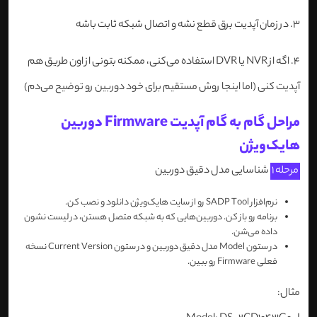
3. در زمان آپدیت برق قطع نشه و اتصال شبکه ثابت باشه
4. اگه از NVR یا DVR استفاده می‌کنی، ممکنه بتونی از اون طریق هم
آپدیت کنی (اما اینجا روش مستقیم برای خود دوربین رو توضیح می‌دم)
مراحل گام به گام آپدیت Firmware دوربین
هایک‌ویژن
مرحله 1
شناسایی مدل دقیق دوربین
نرم‌افزار SADP Tool رو از سایت هایک‌ویژن دانلود و نصب کن.
برنامه رو باز کن. دوربین‌هایی که به شبکه متصل هستن، در لیست نشون
داده می‌شن.
در ستون Model مدل دقیق دوربین و در ستون Current Version نسخه
فعلی Firmware رو ببین.
مثال: