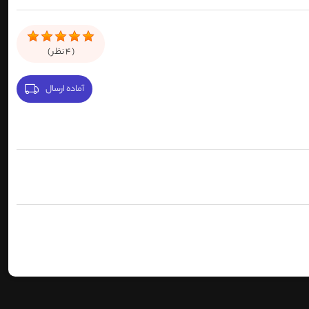
(
4
نظر )
آماده ارسال