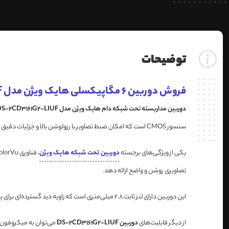
توضیحات
فروش دوربین 6 مگاپیکسلی هایک ویژن مدل DS-2CD3161G2-LIUF
دوربین مداربسته تحت شبکه دام هایک ویژن مدل DS-2CD3161G2-LIUF
سنسور CMOS است که امکان ضبط تصاویر با رزولوشن بالا و جزئیات دقیق را فراهم می‌کند. کیفیت تصویر 3072×2048 پیکسل باعث می‌شود. در کمیران،
یکی از ویژگی‌های برجسته
دوربین تحت شبکه هایک ویژن
تصاویری روشن و واضح ارائه دهد.
این دوربین دارای لنز ثابت 2.8 میلی‌متری است که زاویه دید گسترده‌ای برای پوشش حداکثری محیط فراهم می‌کند. این ویژگی به کاربران کمک می‌کند تا بخش وسیعی از فضا را بدون نیاز به جابجایی دوربین، تحت نظارت داشته باشند.
از دیگر قابلیت‌های
دوربین DS-2CD3161G2-LIUF
می‌توان به میکروفون د