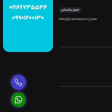
02166735544
ایمیل پشتیبانی
09901200130
info [@] camirancctv [.] com