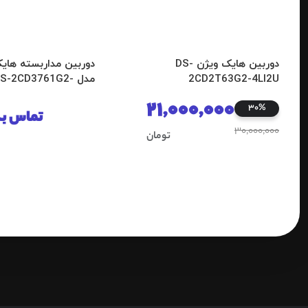
دوربین هایک ویژن DS-
دوربین مداربسته های
2CD2T63G2-4LI2U
مدل DS-2CD3761G2
LIZSU
21,000,000
30%
تماس بگ
30,000,000
تومان