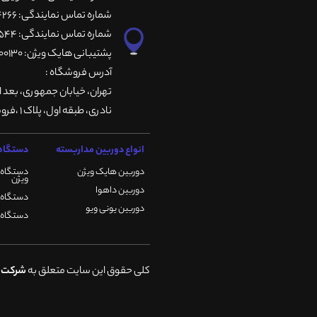
شماره تماس نمایندگی: 66764266-66764236-66764257
شماره تماس نمایندگی: 66735544-66739116-66739127
پشتیبانی هایک ویژن: 09901200130
آدرس فروشگاه :
تهران، خيابان جمهوری، بعد ا
نادری، طبقه اول، پلاک 1 ،فروشگاه کمیران
انواع دوربین مداربسته
دستگاه 
دوربین هایک ویژن
دستگاه 
ویژن
دوربین داهوا
دستگاه DVR هایک ویژن
دوربین یونی ویو
دستگاه NVR هایک ویژن
کلی حقوق این سایت متعلق به
شرکت ک