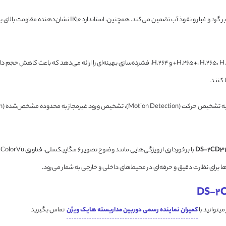
دوربین از استاندارد حفاظتی IP67 برخوردار است که مقاومت بالای آ
با بهره‌گیری از فناوری‌های H.265+، H.265، H.264+ و H.264، فشرده‌سازی بهینه‌ای را ا
 کنند.
کمیران نماینده رسمی دوربین مداربسته هایک ویژن
تماس بگیرید