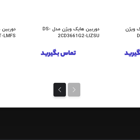
ک ویژن
دوربین هایک ویژن مدل DS-
-
2CD3661G2-LIZSU
T-LMFS
یرید
تماس بگیرید