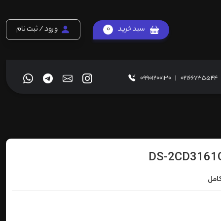
سبد خرید
0
ورود / ثبت نام
09901200130
|
02166735544