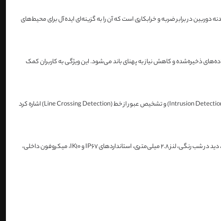
ن را در برابر گرد و غبار و نفوذ آب تضمین می‌کند. همچنین، استاندارد IK10 نشان‌دهنده مقاومت بالای بدنه دوربین در برابر ضربه و خرابکاری است که آن را به گزینه‌ای ایده‌آل برای محیط‌های
رائه می‌دهد که باعث کاهش حجم داده‌های ذخیره‌شده و کاهش نیاز به پهنای باند می‌شود. این ویژگی به کاربران کمک
می‌توان به تشخیص حرکت (Motion Detection)، تشخیص ورود غیرمجاز به محدوده مشخص‌شده (Intrusion Detection) و تشخیص عبور از خط (Line Crossing Detection) اشاره کرد
با برخورداری از ویژگی‌هایی مانند وضوح تصویر 6 مگاپیکسلی، فناوری ColorVu، دید در شب رنگی، لنز 2.8 میلی‌متری، استانداردهای IP67 و IK10، میکروفون داخلی،