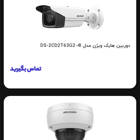
دوربین هایک ویژن مدل DS-2CD2T63G2-4I
تماس بگیرید