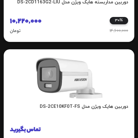
دوربین مداربسته هایک ویژن مدل DS-2CD1163G2-LIU
10,220,000
30%
14,600,000
تومان
دوربین هایک ویژن مدل DS-2CE10KF0T-FS
تماس بگیرید