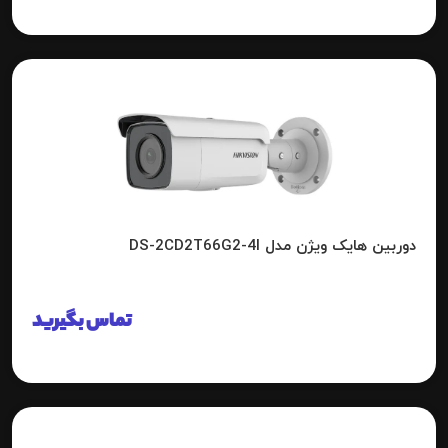
دوربین هایک ویژن مدل DS-2CD2T66G2-4I
تماس بگیرید