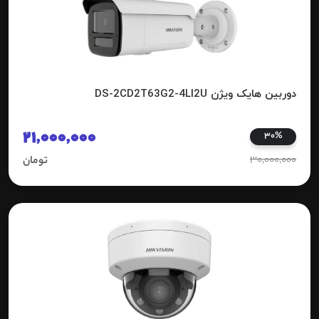
دوربین هایک ویژن DS-2CD2T63G2-4LI2U
21,000,000
30%
30,000,000
تومان