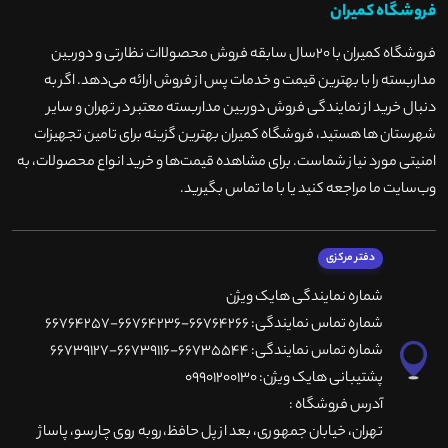
فروشگاه کمیران
فروشگاه کمیران با ۲۰سال سابقه فروش محصولاات نظارتی و دوربین
مداربسته را با بهترین قیمت و خدمات پس از فروش ارائه می‌دهد. اگر به
دنبال خرید از نمایندگی فروش دوربین مداربسته معتبر در تهران و سایر
شهرستان ها هستید، فروشگاه کمیران بهترین گزینه برای تامین تجهیزات
امنیتی مورد نیاز شماست. برای مشاهده قیمت‌ها و خرید انواع محصولات، به
وب‌سایت ما مراجعه کنید یا با ما تماس بگیرید
.
دفتر مرکزی
شماره نمایندگی هایک ویژن
شماره تماس نمایندگی: 66764266-66764236-66764257
شماره تماس نمایندگی: 66735544-66739116-66739127
پشتیبانی هایک ویژن: 09901200130
آدرس فروشگاه :
تهران، خيابان جمهوری، بعد از پل حافظ،روبه روی چارسو، پاساژ