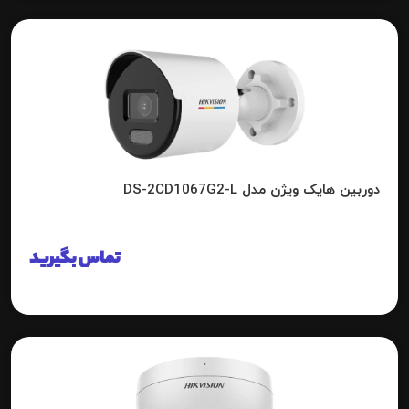
دوربین هایک ویژن مدل DS-2CD1067G2-L
تماس بگیرید