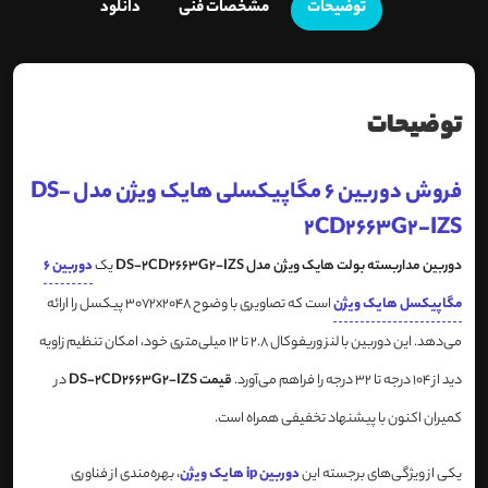
توضیحات
مشخصات فنی
دانلود
توضیحات
فروش دوربین 6 مگاپیکسلی هایک ویژن مدل DS-
2CD2663G2-IZS
دوربین مداربسته بولت هایک ویژن مدل DS-2CD2663G2-IZS
یک
دوربین 6
مگاپیکسل هایک ویژن
است که تصاویری با وضوح 3072x2048 پیکسل را ارائه
می‌دهد. این دوربین با لنز وریفوکال 2.8 تا 12 میلی‌متری خود، امکان تنظیم زاویه
دید از 104 درجه تا 32 درجه را فراهم می‌آورد.
قیمت DS-2CD2663G2-IZS
در
کمیران اکنون با پیشنهاد تخفیفی همراه است.
یکی از ویژگی‌های برجسته این
دوربین ip هایک ویژن
، بهره‌مندی از فناوری