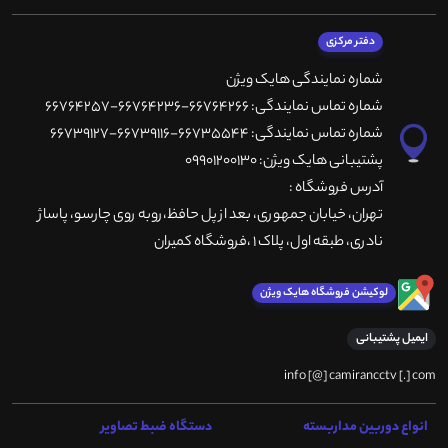
دفتر مرکزی
شماره نمایندگی هایک ویژن
شماره تماس نمایندگی: 66764266-66764236-66764257
شماره تماس نمایندگی: 66735544-66739116-66739127
پشتیبانی هایک ویژن: 09901200130
آدرس فروشگاه :
تهران، خيابان جمهوری، بعد از پل حافظ،روبه روی چارسو، پاساژ
نادری، طبقه اول، پلاک 1 ،فروشگاه کمیران
لوکیشن فروشگاه هایک ویژن
ایمیل پشتیبانی
info [@] camirancctv [.] com
انواع دوربین مداربسته
دستگاه ضبط تصاویر