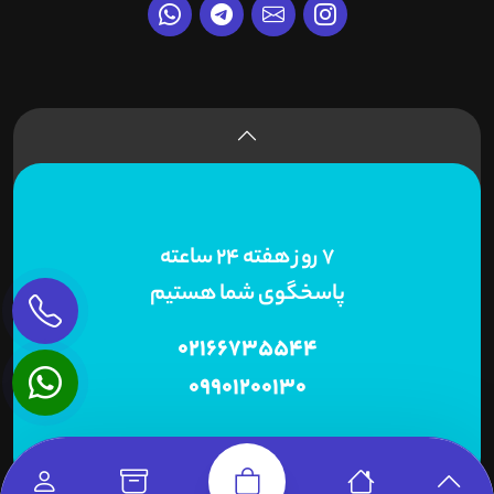
7 روز هفته 24 ساعته
پاسخگوی شما هستیم
02166735544
09901200130