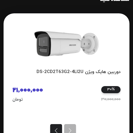
مشاهده کنید
دوربین هایک ویژن DS-2CD2T63G2-4LI2U
21,000,000
30%
30,000,000
تومان