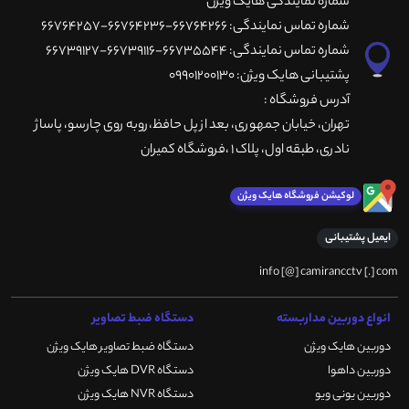
شماره نمایندگی هایک ویژن
شماره تماس نمایندگی: 66764266-66764236-66764257
شماره تماس نمایندگی: 66735544-66739116-66739127
پشتیبانی هایک ویژن: 09901200130
آدرس فروشگاه :
تهران، خيابان جمهوری، بعد از پل حافظ،روبه روی چارسو، پاساژ
نادری، طبقه اول، پلاک 1 ،فروشگاه کمیران
لوکیشن فروشگاه هایک ویژن
ایمیل پشتیبانی
info [@] camirancctv [.] com
انواع دوربین مداربسته
دستگاه ضبط تصاویر
دوربین هایک ویژن
دستگاه ضبط تصاویر هایک ویژن
دوربین داهوا
دستگاه DVR هایک ویژن
دوربین یونی ویو
دستگاه NVR هایک ویژن