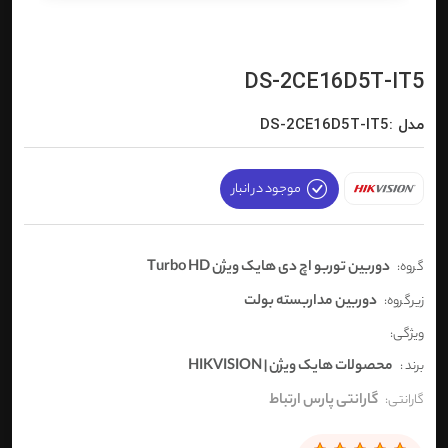
DS-2CE16D5T-IT5
مدل :DS-2CE16D5T-IT5
موجود در انبار
دوربین توربو اچ دی هایک ویژن Turbo HD
گروه:
دوربین مداربسته بولت
زیرگروه:
ویژگی:
محصولات هایک ویژن | HIKVISION
برند :
گارانتی پارس ارتباط
گارانتی: