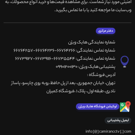
امنیتی مورد نیاز شماست. برای مشاهده قیمت‌ها و خرید انواع محصولات، به
وب‌سایت ما مراجعه کنید یا با ما تماس بگیرید
.
دفتر مرکزی
شماره نمایندگی هایک ویژن
شماره تماس نمایندگی: 66764266-66764236-66764257
شماره تماس نمایندگی: 66735544-66739116-66739127
پشتیبانی هایک ویژن: 09901200130
آدرس فروشگاه :
تهران، خيابان جمهوری، بعد از پل حافظ،روبه روی چارسو، پاساژ
نادری، طبقه اول، پلاک 1 ،فروشگاه کمیران
لوکیشن فروشگاه هایک ویژن
ایمیل پشتیبانی
info [@] camirancctv [.] com