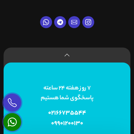
7 روز هفته 24 ساعته
پاسخگوی شما هستیم
02166735544
09901200130