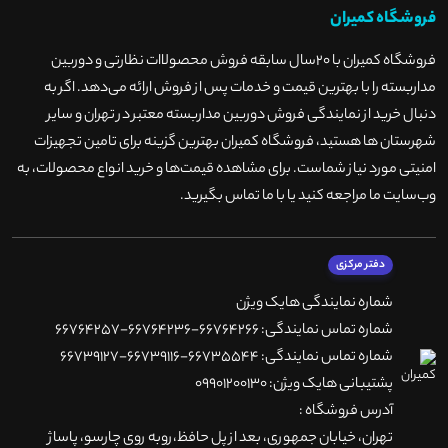
فروشگاه کمیران
فروشگاه کمیران با ۲۰سال سابقه فروش محصولاات نظارتی و دوربین
مداربسته را با بهترین قیمت و خدمات پس از فروش ارائه می‌دهد. اگر به
دنبال خرید از نمایندگی فروش دوربین مداربسته معتبر در تهران و سایر
شهرستان ها هستید، فروشگاه کمیران بهترین گزینه برای تامین تجهیزات
امنیتی مورد نیاز شماست. برای مشاهده قیمت‌ها و خرید انواع محصولات، به
وب‌سایت ما مراجعه کنید یا با ما تماس بگیرید
.
دفتر مرکزی
شماره نمایندگی هایک ویژن
شماره تماس نمایندگی: 66764266-66764236-66764257
شماره تماس نمایندگی: 66735544-66739116-66739127
پشتیبانی هایک ویژن: 09901200130
آدرس فروشگاه :
تهران، خيابان جمهوری، بعد از پل حافظ،روبه روی چارسو، پاساژ