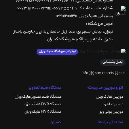
شماره تماس نمایندگی: 66764266-66764236-66764257
شماره تماس نمایندگی: 66735544-66739116-66739127
پشتیبانی هایک ویژن: 09901200130
آدرس فروشگاه :
تهران، خيابان جمهوری، بعد از پل حافظ،روبه روی چارسو، پاساژ
نادری، طبقه اول، پلاک 1 ،فروشگاه کمیران
لوکیشن فروشگاه هایک ویژن
ایمیل پشتیبانی
info [@] camirancctv [.] com
انواع دوربین مداربسته
دستگاه ضبط تصاویر
دوربین هایک ویژن
دستگاه ضبط تصاویر هایک ویژن
دوربین داهوا
دستگاه DVR هایک ویژن
دوربین یونی ویو
دستگاه NVR هایک ویژن
نمایندگی برندها
کمیران