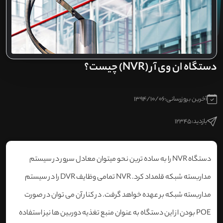
دستگاه ان وی آر (NVR) چیست؟
آخرین بروزرسانی:
1394/10/06
بازدید:
12345
دستگاه NVR را به ساده ترین نحو میتوان معادل سرور در سیستم
مداربسته شبکه قلمداد کرد. NVR تمامی وظایف DVR را در سیستم
مداربسته شبکه بر عهده خواهد گرفت. در کنار آن می توان در صورت
POE بودن از این دستگاه به عنوان منبع تغذیه دوربین ها نیز استفاده