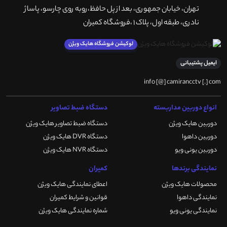
تهران، خيابان جمهوری، بعد از پل حافظ،روبه روی چارسو، پاساژ
نادری، طبقه اول، پلاک 1 ،فروشگاه کمیران
لوکیشن فروشگاه هایک ویژن
ایمیل پشتیبانی
info [@] camirancctv [.] com
انواع دوربین مداربسته
دستگاه ضبط تصاویر
دوربین هایک ویژن
دستگاه ضبط تصاویر هایک ویژن
دوربین داهوا
دستگاه DVR هایک ویژن
دوربین یونی ویو
دستگاه NVR هایک ویژن
نمایندگی برندها
کمیران
محصولات هایک ویژن
اعطای نمایندگی هایک ویژن
نمایندگی داهوا
قوانین و شرایط کمیران
نمایندگی یونی ویو
شماره نمایندگی هایک ویژن