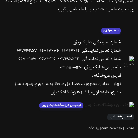
امنیتی مورد نیاز شماست. برای مشاهده قیمت‌ها و خرید انواع محصولات، به
وب‌سایت ما مراجعه کنید یا با ما تماس بگیرید
.
دفتر مرکزی
شماره نمایندگی هایک ویژن
شماره تماس نمایندگی: 66764266-66764236-66764257
شماره تماس نمایندگی: 66735544-66739116-66739127
پشتیبانی هایک ویژن: 09901200130
آدرس فروشگاه :
تهران، خيابان جمهوری، بعد از پل حافظ،روبه روی چارسو، پاساژ
نادری، طبقه اول، پلاک 1 ،فروشگاه کمیران
لوکیشن فروشگاه هایک ویژن
ایمیل پشتیبانی
info [@] camirancctv [.] com