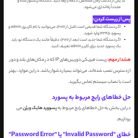
پس از گذشت زمان مشخص، دکمه را رها کنید. دستگاه ریستور شده و
مجدداً راه‌اندازی می‌شود.
پس از ریست کردن:
اگر دستگاه شما قدیمی است (قبل از 2017)، می‌توانید با نام کاربری admin و
پسورد 12345 وارد شوید.
اگر دستگاه شما جدید است (بعد از 2017)، دقیقاً مانند یک دستگاه نو، باید
یک پسورد جدید برای کاربر admin تعریف کنید.
هشدار مهم:
ریست فیزیکی دوربین‌های IP که در مکان‌های بلند و دور
از دسترس نصب شده‌اند، می‌تواند بسیار دشوار باشد. در این موارد، بهتر
است با نصاب سیستم تماس بگیرید.
حل خطاهای رایج مربوط به پسورد
در این بخش به حل خطاهای رایج مربوط به
پسوورد هایک ویژن
می
پردازیم.
خطای "Invalid Password" یا "Password Error"