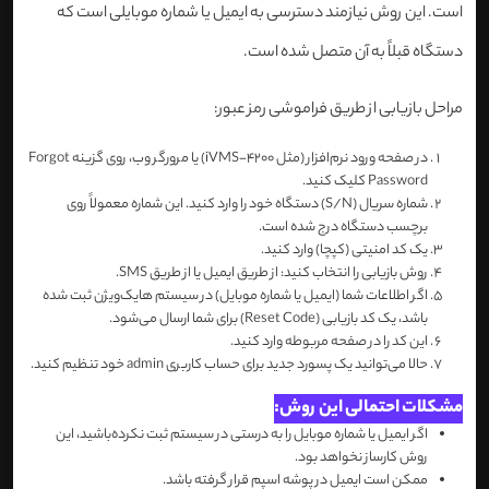
است. این روش نیازمند دسترسی به ایمیل یا شماره موبایلی است که
دستگاه قبلاً به آن متصل شده است.
مراحل بازیابی از طریق فراموشی رمز عبور:
در صفحه ورود نرم‌افزار (مثل iVMS-4200) یا مرورگر وب، روی گزینه Forgot
Password کلیک کنید.
شماره سریال (S/N) دستگاه خود را وارد کنید. این شماره معمولاً روی
برچسب دستگاه درج شده است.
یک کد امنیتی (کپچا) وارد کنید.
روش بازیابی را انتخاب کنید: از طریق ایمیل یا از طریق SMS.
اگر اطلاعات شما (ایمیل یا شماره موبایل) در سیستم هایک‌ویژن ثبت شده
باشد، یک کد بازیابی (Reset Code) برای شما ارسال می‌شود.
این کد را در صفحه مربوطه وارد کنید.
حالا می‌توانید یک پسورد جدید برای حساب کاربری admin خود تنظیم کنید.
مشکلات احتمالی این روش:
اگر ایمیل یا شماره موبایل را به درستی در سیستم ثبت نکرده‌باشید، این
روش کارساز نخواهد بود.
ممکن است ایمیل در پوشه اسپم قرار گرفته باشد.