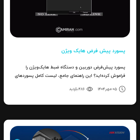
پسورد پیش فرض هایک ویژن
پسورد پیش‌فرض دوربین و دستگاه ضبط هایک‌ویژن را
فراموش کرده‌اید؟ این راهنمای جامع، لیست کامل پسوردهای
پیش‌فرض، روش ریست کردن به حالت کارخانه و حل خطای
05 مهر 1404
486 بازدید
"Invalid Password" را آموزش می‌دهد.