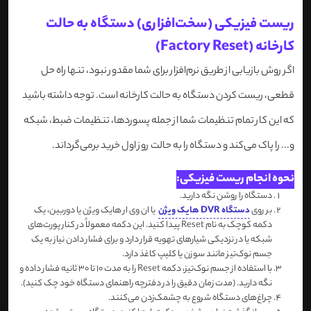
ریست فیزیکی (سخت‌افزاری) دستگاه به حالت
کارخانه (Factory Reset)
اگر روش بازیابی از طریق نرم‌افزار برای شما مقدور نبود، تنها راه حل
قطعی، ریست کردن دستگاه به حالت کارخانه است. توجه داشته باشید
که این کار تمام تنظیمات شما از جمله پسوردها، تنظیمات ضبط، شبکه
و... را پاک می‌کند و دستگاه را به حالت روز اول خرید برمی‌گرداند.
نحوه انجام ریست فیزیکی:
دستگاه را روشن نگه دارید.
بر روی
دستگاه DVR هایک ویژن
یا ان وی ار هایک ویژن یا دوربین، یک
دکمه کوچک به نام Reset پیدا کنید. این دکمه معمولاً در کنار پورت‌های
شبکه یا در نزدیکی شیارهای تهویه قرار دارد و برای فشار دادن نیاز به یک
جسم نوک‌تیز مانند سوزن یا کلیپ کاغذ دارد.
با استفاده از جسم نوک‌تیز، دکمه Reset را به مدت 10 تا 30 ثانیه فشار داده و
نگه دارید. (مدت زمان دقیق را در دفترچه راهنمای دستگاه خود چک کنید).
چراغ‌های دستگاه شروع به چشمک‌زدن می‌کنند.