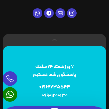
7 روز هفته 24 ساعته
پاسخگوی شما هستیم
02166735544
09901200130