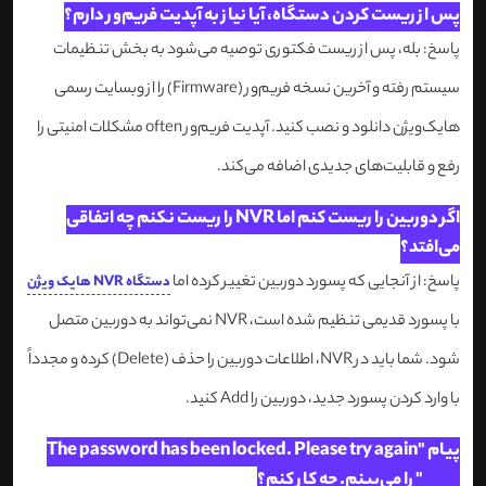
پس از ریست کردن دستگاه، آیا نیاز به آپدیت فریم‌ور دارم؟
پاسخ: بله، پس از ریست فکتوری توصیه می‌شود به بخش تنظیمات
سیستم رفته و آخرین نسخه فریم‌ور (Firmware) را از وبسایت رسمی
هایک‌ویژن دانلود و نصب کنید. آپدیت فریم‌ور often مشکلات امنیتی را
رفع و قابلیت‌های جدیدی اضافه می‌کند.
اگر دوربین را ریست کنم اما NVR را ریست نکنم چه اتفاقی
می‌افتد؟
پاسخ: از آنجایی که پسورد دوربین تغییر کرده اما
دستگاه NVR هایک ویژن
با پسورد قدیمی تنظیم شده است، NVR نمی‌تواند به دوربین متصل
شود. شما باید در NVR، اطلاعات دوربین را حذف (Delete) کرده و مجدداً
با وارد کردن پسورد جدید، دوربین را Add کنید.
پیام "The password has been locked. Please try again
later" را می‌بینم. چه کار کنم؟