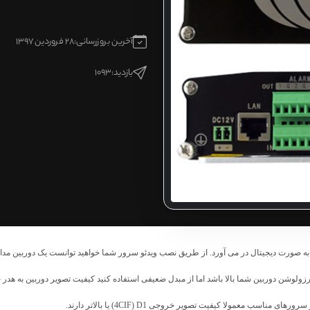
آخرین بروزرسانی:
28 فروردین 1397
بازدید:
1093
به صورت دیجیتال در می آورد. از طریق نصب ویدئو سرور شما خواهید توانست یک دوربین مدا
شن دوربین شما بالا باشد اما از مبدل ضعیفی استفاده کنید کیفیت تصویر دوربین به هدر 