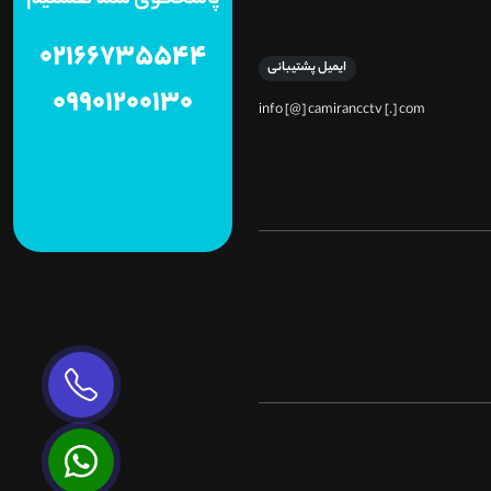
02166735544
ایمیل پشتیبانی
09901200130
info [@] camirancctv [.] com