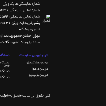
شماره نمایندگی هایک ویژن
شماره تماس نمایندگی: 66764266-66764236-66764257
شماره تماس نمایندگی: 66735544-66739116-66739127
پشتیبانی هایک ویژن: 09901200130
آدرس فروشگاه :
تهران، خيابان جمهوری، بعد از 
طبقه اول، پلاک 1 ،فروشگاه کمیران
انواع دوربین مداربسته
دستگاه 
دوربین هایک ویژن
دستگاه 
ویژن
دوربین داهوا
دستگاه DVR هایک ویژن
دوربین یونی ویو
دستگاه NVR هایک ویژن
کلی حقوق این سایت متعلق به
شرکت ک