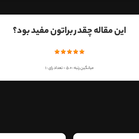
این مقاله چقدر براتون مفید بود؟
میانگین رتبه :
5.0
- تعداد رای :
1