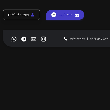
سبد خرید
0
ورود / ثبت نام
09901200130
|
02166735544