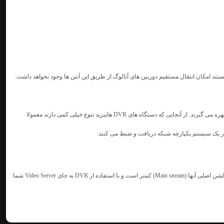
 هستند امکان انتقال مستقیم دوربین های آنالوگ از طریق این آنتن ها وجود نخواهد داشت.
آنالوگ و شبکه بهره می گیرند. از آنجایی که دستگاه های DVR هایبرید تنوع خیلی کمی دارند معمولا
ا در یک سیستم یکپارچه شبکه دریافت و ضبط می کنند.
بله این کار امکان پذیر است. البته توجه داشته باشید که در انتقال تصویر کامپیوتری DVRها تصاویر به صورت Sub stream انتقال پیدا می کنند. رزولوشن Sub stream همه DVRها از روزولشن اصلی آنها (Main stream) کمتر است و با استفاده از DVR به جای Video Server شما