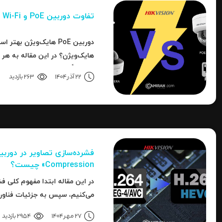
تفاوت دوربین PoE و Wi-Fi هایک‌ ویژن
دوربین PoE هایک‌ویژن به
هایک‌ویژن؟ در این مقاله به هر 
تا دقیقاً مشخص شود برای هر کار
22 آذر 1404
263 بازدید
انتخاب است.
Compression» چیست؟
در این مقاله ابتدا مفهوم کلی فش
به نحوه استفاده، مزایا، محدودی
27 مهر 1404
2954 بازدید
می‌رسیم.