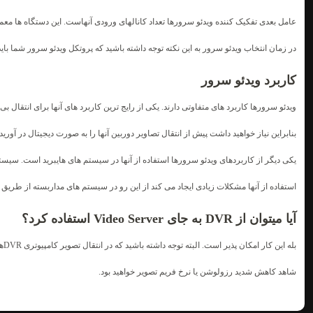
عامل بعدی تفکیک کننده ویدئو سرورها تعداد کانالهای ورودی آنهاست. این دستگاه ها معمولا به صورت 1،2 یا 4 کانا
در زمان انتخاب ویدئو سرور به این نکته توجه داشته باشید که پروتکل ویدئو سرور شما با
کاربرد ویدئو سرور
ویدئو سرورها کاربرد های متفاوتی دارند. یکی از رایج ترین کاربرد های آنها برای انتقال 
بنابراین نیاز خواهید داشت پیش از انتقال تصاویر دوربین آنها را به صورت دیجیتال در آو
یکی دیگر از کاربردهای ویدئو سرورها استفاده از آنها در سیستم های هایبرید است. سیس
استفاده از آنها مشکلات زیادی ایجاد می کند از این رو در سیستم های مداربسته از طریق
آیا میتوان از DVR به جای Video Server استفاده کرد؟
شاهد کاهش شدید رزولوشن یا نرخ فریم
تصویر خواهید بود.