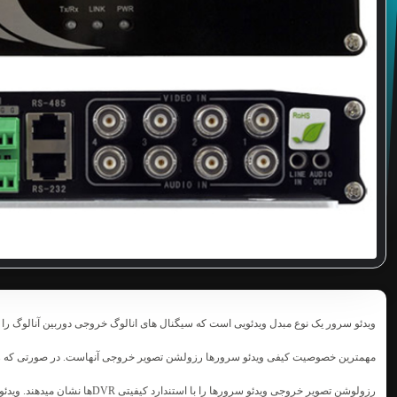
ویدئو سرور یک نوع مبدل ویدئویی است که سیگنال های انالوگ خروجی دوربین آنالوگ
را 
مهمترین خصوصیت کیفی ویدئو سرورها رزولشن تصویر خروجی آنهاست. در صورتی که رزولو
رزولوشن تصویر خروجی ویدئو سرورها را با استندارد کیفیتی DVRها نشان میدهند. ویدئو سرورهای مناسب معمولا کیفیت تصویر خروجی 4CIF) D1) یا بالاتر دارند.