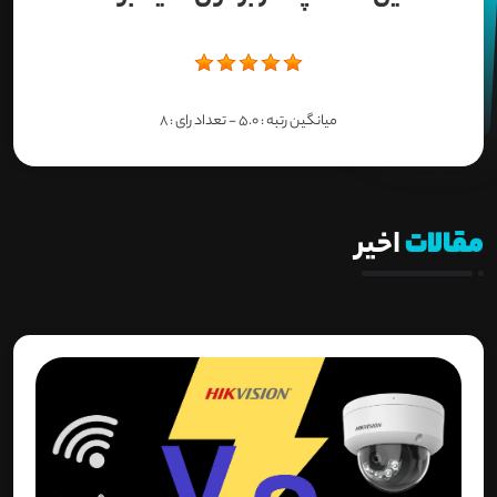
میانگین رتبه :
5.0
- تعداد رای :
8
مقالات
اخیر