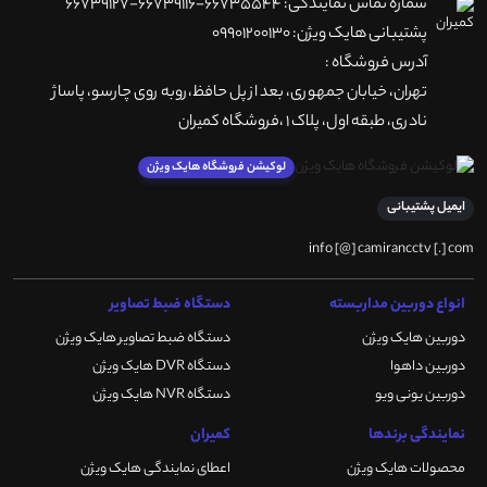
شماره تماس نمایندگی: 66735544-66739116-66739127
پشتیبانی هایک ویژن: 09901200130
آدرس فروشگاه :
تهران، خيابان جمهوری، بعد از پل حافظ،روبه روی چارسو، پاساژ
نادری، طبقه اول، پلاک 1 ،فروشگاه کمیران
لوکیشن فروشگاه هایک ویژن
ایمیل پشتیبانی
info [@] camirancctv [.] com
انواع دوربین مداربسته
دستگاه ضبط تصاویر
دوربین هایک ویژن
دستگاه ضبط تصاویر هایک ویژن
دوربین داهوا
دستگاه DVR هایک ویژن
دوربین یونی ویو
دستگاه NVR هایک ویژن
نمایندگی برندها
کمیران
محصولات هایک ویژن
اعطای نمایندگی هایک ویژن