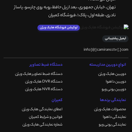
تهران، خيابان جمهوری، بعد از پل حافظ،روبه روی چارسو، پاساژ
نادری، طبقه اول، پلاک 1 ،فروشگاه کمیران
لوکیشن فروشگاه هایک ویژن
ایمیل پشتیبانی
info [@] camirancctv [.] com
انواع دوربین مداربسته
دستگاه ضبط تصاویر
دوربین هایک ویژن
دستگاه ضبط تصاویر هایک ویژن
دوربین داهوا
دستگاه DVR هایک ویژن
دوربین یونی ویو
دستگاه NVR هایک ویژن
نمایندگی برندها
کمیران
محصولات هایک ویژن
اعطای نمایندگی هایک ویژن
نمایندگی داهوا
قوانین و شرایط کمیران
نمایندگی یونی ویو
شماره نمایندگی هایک ویژن