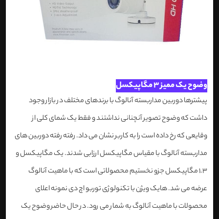
وضوح یک ممیز 3 مگاپیکسل
پیشترها دوربین مداربسته آنالوگ با برندهای مختلف در بازار وجود
داشت که وضوح تصویر آنچنانی نداشتند و فقط یک شمای کلی از
وقایعی که رخ داده است را به کاربر نشان می داد. رفته رفته دوربین های
مداربسته آنالوگ با مقیاس مگاپیکسل ارزابی شدند. یک مگاپیکسل و
1.3 مگاپیکسل جزو نخستیم محصولاتی است که با ماهیت آنالوگ
عرضه می شد. هایک ویژن با تکنولوژی توربو اچ دی نمونه اعلای
محصولات با ماهیت آنالوگ به شمار می رود. در حال حاضر وضوح یک