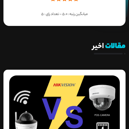
میانگین رتبه :
5.0
- تعداد رای :
5
مقالات
اخیر