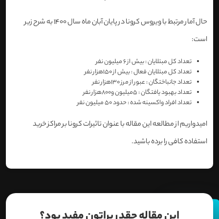
حال آمار مرتبط با ویروس کرونا در پایان آبان ماه سال 1400 به شرح زیر
است:
تعداد کل مبتلایان : بیش از 6 میلیون نفر
تعداد کل مبتلایان فعال : بیش از 150هزار نفر
تعداد جانباختگان : عبور از مرز 130هزار نفر
تعداد بهبود یافتگان : 5میلیون و800هزار نفر
تعداد افراد واکسینه شده : حدود 50 میلیون نفر
امیدواریم از مطالعه این مقاله با عنوان تاثیرات کرونا بر مراکز خرید
استفاده کافی را برده باشید.
این مقاله چقدر براتون مفید بود؟