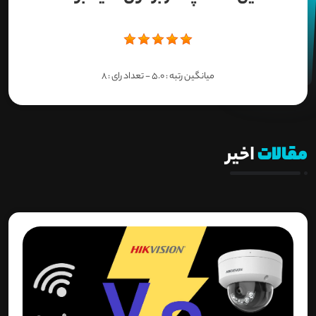
میانگین رتبه :
5.0
- تعداد رای :
8
مقالات
اخیر