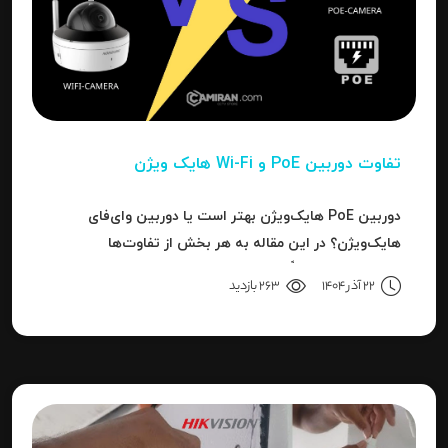
تفاوت دوربین PoE و Wi-Fi هایک‌ ویژن
دوربین PoE هایک‌ویژن بهتر است یا دوربین وای‌فای
هایک‌ویژن؟ در این مقاله به هر بخش از تفاوت‌ها
می‌پردازیم تا دقیقاً مشخص شود برای هر کاربرد، کدام نوع
22 آذر 1404
263 بازدید
بهترین انتخاب است.