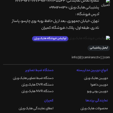
شماره تماس نمایندگی: 66735544-66739116-66739127
پشتیبانی هایک ویژن: 09901200130
آدرس فروشگاه :
تهران، خيابان جمهوری، بعد از پل حافظ،روبه روی چارسو، پاساژ
نادری، طبقه اول، پلاک 1 ،فروشگاه کمیران
لوکیشن فروشگاه هایک ویژن
ایمیل پشتیبانی
info [@] camirancctv [.] com
انواع دوربین مداربسته
دستگاه ضبط تصاویر
دوربین هایک ویژن
دستگاه ضبط تصاویر هایک ویژن
دوربین داهوا
دستگاه DVR هایک ویژن
دوربین یونی ویو
دستگاه NVR هایک ویژن
نمایندگی برندها
کمیران
محصولات هایک ویژن
اعطای نمایندگی هایک ویژن