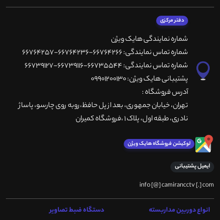
دفتر مرکزی
شماره نمایندگی هایک ویژن
شماره تماس نمایندگی: 66764266-66764236-66764257
شماره تماس نمایندگی: 66735544-66739116-66739127
پشتیبانی هایک ویژن: 09901200130
آدرس فروشگاه :
تهران، خيابان جمهوری، بعد از پل حافظ،روبه روی چارسو، پاساژ
نادری، طبقه اول، پلاک 1 ،فروشگاه کمیران
لوکیشن فروشگاه هایک ویژن
ایمیل پشتیبانی
info [@] camirancctv [.] com
انواع دوربین مداربسته
دستگاه ضبط تصاویر