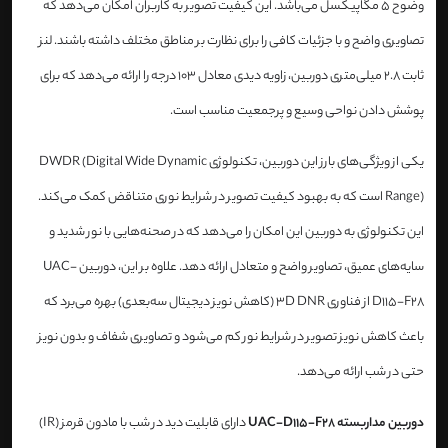
وضوح 5 مگاپیکسل می‌باشد. این کیفیت تصویر به کاربران امکان می‌دهد که
تصاویری واضح و با جزئیات کافی را برای نظارت بر مناطق مختلف داشته باشند. لنز
ثابت 2.8 میلی‌متری دوربین، زاویه دیدی معادل 103 درجه را ارائه می‌دهد که برای
پوشش دادن نواحی وسیع و پرجمعیت مناسب است.
یکی از ویژگی‌های بارز این دوربین، تکنولوژی DWDR (Digital Wide Dynamic
Range) است که به بهبود کیفیت تصویر در شرایط نوری متناقض کمک می‌کند.
این تکنولوژی به دوربین این امکان را می‌دهد که در صحنه‌هایی با نور شدید و
سایه‌های عمیق، تصاویر واضح و متعادل ارائه دهد. علاوه بر این، دوربین UAC-
D115-F28 از فناوری 3D DNR (کاهش نویز دیجیتال سه‌بعدی) بهره می‌برد که
باعث کاهش نویز تصویر در شرایط نور کم می‌شود و تصاویری شفاف و بدون نویز
حتی در شب ارائه می‌دهد.
دوربین مداربسته UAC-D115-F28
دارای قابلیت دید در شب با مادون قرمز (IR)