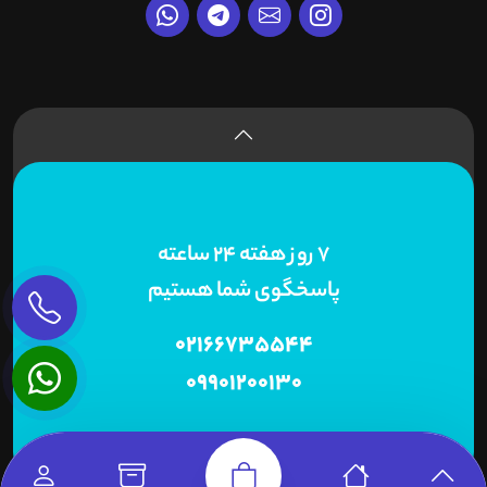
7 روز هفته 24 ساعته
پاسخگوی شما هستیم
02166735544
09901200130