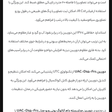
است و می‌تواند تصاویر را تا فاصله 20 متر در تاریکی مطلق ضبط کند. این ویژگی با
استفاده از فیلتر IR Cut، امکان ثبت تصاویر با رنگ‌های طبیعی در طول روز و
تصاویری سیاه‌وسفید با کیفیت بالا در شب را فراهم می‌آورد.
استاندارد حفاظتی IP67 این دوربین را در برابر نفوذ آب و گرد و غبار مقاوم می‌سازد،
به این ترتیب می‌توان از آن در محیط‌های بیرونی و در شرایط جوی مختلف استفاده
کرد. بدنه فلزی مقاوم دوربین نیز به افزایش دوام و مقاومت آن در برابر آسیب‌های
احتمالی کمک می‌کند.
دوربین UAC-D115-F28
از تکنولوژی UTC پشتیبانی می‌کند که امکان تنظیم و
کنترل دوربین از راه دور از طریق کابل کواکسیال را فراهم می‌آورد. این ویژگی به
کاربران این امکان را می‌دهد که بدون نیاز به حضور فیزیکی در محل، تنظیمات
دوربین را به راحتی اعمال کنند.
در مجموع،
دوربین مداربسته دام آنالوگ یونی ویو مدل UAC-D115-F28
با