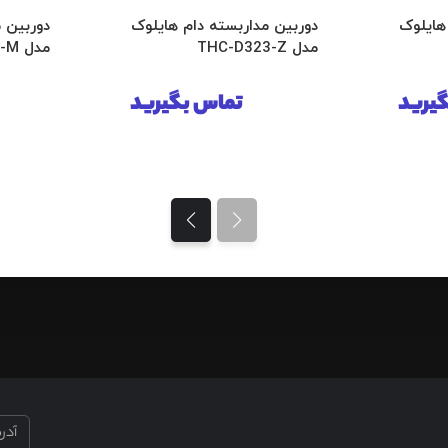
هایلوک
دوربین مداربسته دام هایلوک
دوربین 
مدل THC-D323-Z
مدل THC-T123-M
یرید
تماس بگیرید