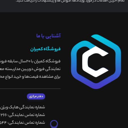
تمام آخرین اطلاعات در مورد رویدادها، فروش ها و پیشنهادات را دریافت کنید.
آشنایی با ما
فروشگاه کمیران
فروشگاه کمیران با 
نمایندگی فروش دوربین مداربسته معتبر
برای مشاهده قیمت‌ها و خرید انواع محص
دفتر مرکزی
شماره نمایندگی هایک ویژن
شماره تماس نمایندگی: 66764266-66764236-66764257
شماره تماس نمایندگی: 66735544-66739116-66739127