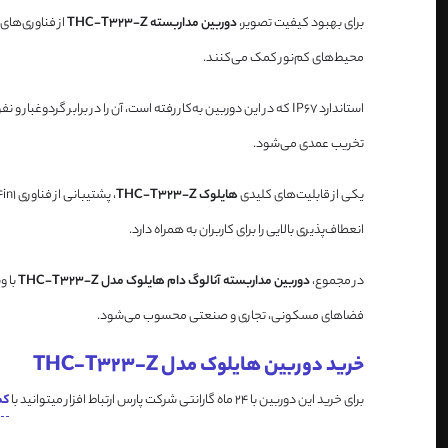
برای بهبود کیفیت تصویر،
دوربین مداربسته THC-T323-Z
محیط‌های کم‌نور کمک می‌کنند.
تخریب عمدی می‌شود.
یکی از قابلیت‌های کلیدی
هایلوک THC-T323-Z
انعطاف‌پذیری بالایی را برای کاربران به همراه دارد.
در مجموع،
دوربین مداربسته آنالوگ دام هایلوک مدل THC-T323-Z
با و
فضاهای مسکونی، تجاری و صنعتی محسوب می‌شود.
خرید دوربین هایلوک مدل THC-T323-Z
برای خرید این دوربین با 24 ماه گارانتی شرکت پارس ارتباط افزار میتوانید با
کم