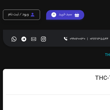
سبد خرید
0
ورود / ثبت نام
09901200130
|
02166735544