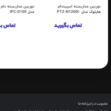
دوربین مداربسته اسپیددام
دوربین مداربسته دام 
هایلوک مدل PTZ-N1200I-
مدل IPC-D100
DE3
تماس بگیرید
تماس بگ
عضویت در خبرنامه ما