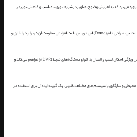
تال) و 3D DNR (کاهش نویز دیجیتال سه‌بعدی) بهره می‌برد که به افزایش وضوح تصاویر در شرایط نوری نامناسب و کاهش نویز در
استاندارد IP67 که در این دوربین به‌کار رفته است، آن را در برابر گردوغبار و نفوذ آب مقاوم می‌سازد و امکان استفاده از آن را در محیط‌های داخلی و خارجی فراهم می‌کند. همچنین، طراحی دام (Dome) این دوربین باعث افزایش مقاومت آن در برابر خرابکاری و
، پشتیبانی از فناوری 4in1 است که باعث می‌شود این دوربین با استانداردهای TVI، AHD، CVI و CVBS سازگار باشد. این ویژگی امکان نصب و اتصال به انواع دستگاه‌های ضبط (DVR) را فراهم می‌کند و
ط محیطی و سازگاری با سیستم‌های مختلف نظارتی، یک گزینه ایده‌آل برای استفاده در