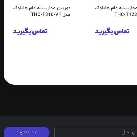
مداربسته دام هایلوک
دوربین مداربسته دام هایلوک
مدل THC-T310-VF
تماس بگیرید
تماس بگیرید
ثبت عضویت