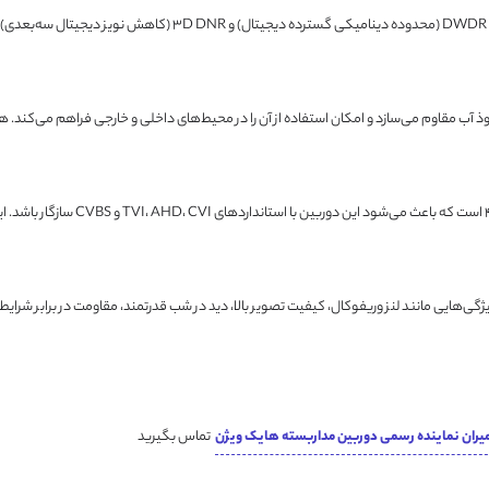
از فناوری‌های DWDR (محدوده دینامیکی گسترده دیجی
یژگی‌هایی مانند لنز وریفوکال، کیفیت تصویر بالا، دید در شب قدرتمند، مقاومت در برابر شرای
یران نماینده رسمی دوربین مداربسته هایک ویژن
تماس بگیرید