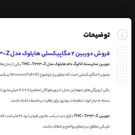
توضیحات
فروش دوربین 2 مگاپیکسلی هایلوک مدل THC-T323-Z
دوربین مداربسته آنالوگ دام هایلوک مدل THC-T323-Z
یکی از مدل‌های
تصویر 2 مگاپیکسلی است که تصاویر را با وضوح Full HD (1920×1080 پیکسل) ضبط می‌کند و جزئیات را با دقت بالا نمایش می‌دهد.
یکی از ویژگی‌های
بسته به نیاز خود، تنظیمات بهتری برای نظارت بر محیط داشته باشند.
دوربین THC-T323-Z
تاریکی مطلق نیز تصاویر واضح و شفاف باشند.