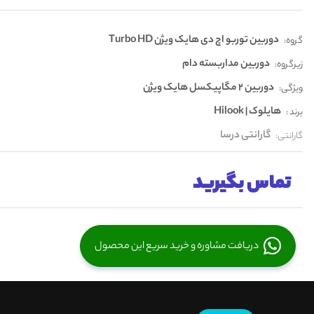
دوربین توربو اچ دی هایک ویژن Turbo HD
گروه:
دوربین مداربسته دام
زیرگروه:
دوربین 2 مگاپیکسل هایک ویژن
ویژگی:
هایلوک | Hilook
برند :
گارانتی درسا
گارانتی:
تماس بگیرید
دریافت مشاوره و خرید سریع این محصول